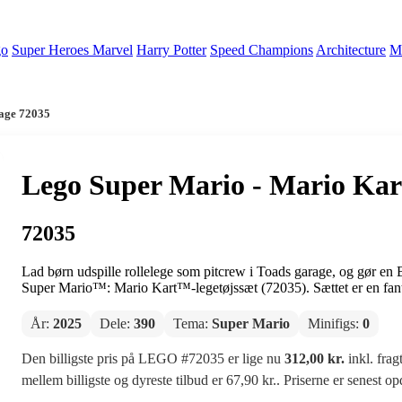
go
Super Heroes Marvel
Harry Potter
Speed Champions
Architecture
Mi
rage 72035
Lego Super Mario - Mario Kar
72035
Lad børn udspille rollelege som pitcrew i Toads garage, og gør en
Super Mario™: Mario Kart™-legetøjssæt (72035). Sættet er en fantas
År:
2025
Dele:
390
Tema:
Super Mario
Minifigs:
0
Den billigste pris på LEGO #72035 er lige nu
312,00 kr.
inkl. frag
mellem billigste og dyreste tilbud er 67,90 kr.. Priserne er senest o