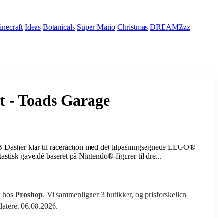
necraft
Ideas
Botanicals
Super Mario
Christmas
DREAMZzz
t - Toads Garage
 B Dasher klar til raceraction med det tilpasningsegnede LEGO®
tisk gaveidé baseret på Nintendo®-figurer til dre...
t hos
Proshop
. Vi sammenligner 3 butikker, og prisforskellen
pdateret 06.08.2026.