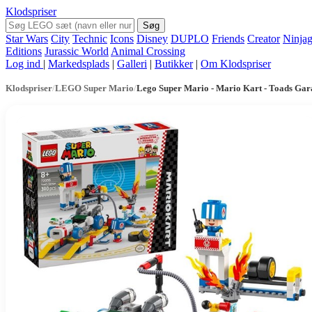
Klodspriser
Søg
Star Wars
City
Technic
Icons
Disney
DUPLO
Friends
Creator
Ninja
Editions
Jurassic World
Animal Crossing
Log ind
|
Markedsplads
|
Galleri
|
Butikker
|
Om Klodspriser
Klodspriser
/
LEGO Super Mario
/
Lego Super Mario - Mario Kart - Toads Ga