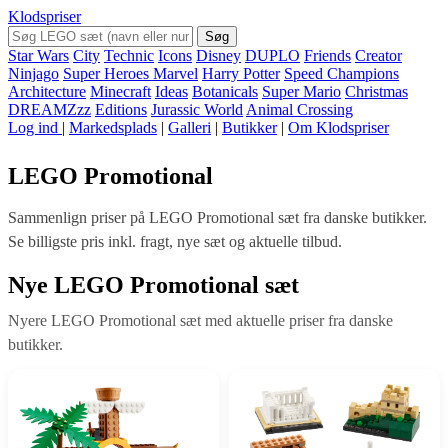
Klodspriser
Søg
Star Wars
City
Technic
Icons
Disney
DUPLO
Friends
Creator
Ninjago
Super Heroes Marvel
Harry Potter
Speed Champions
Architecture
Minecraft
Ideas
Botanicals
Super Mario
Christmas
DREAMZzz
Editions
Jurassic World
Animal Crossing
Log ind
|
Markedsplads
|
Galleri
|
Butikker
|
Om Klodspriser
LEGO Promotional
Sammenlign priser på LEGO Promotional sæt fra danske butikker.
Se billigste pris inkl. fragt, nye sæt og aktuelle tilbud.
Nye LEGO Promotional sæt
Nyere LEGO Promotional sæt med aktuelle priser fra danske
butikker.