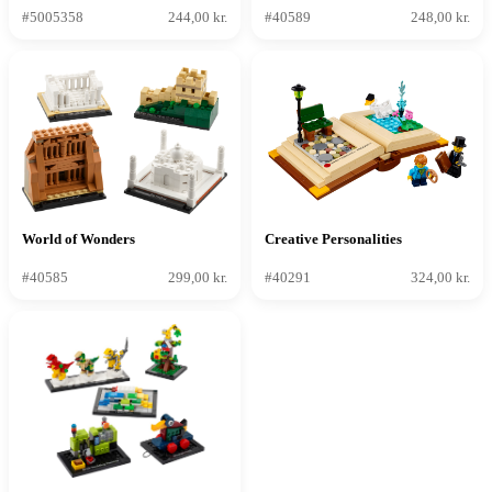
#5005358
244,00 kr.
#40589
248,00 kr.
World of Wonders
Creative Personalities
#40585
299,00 kr.
#40291
324,00 kr.