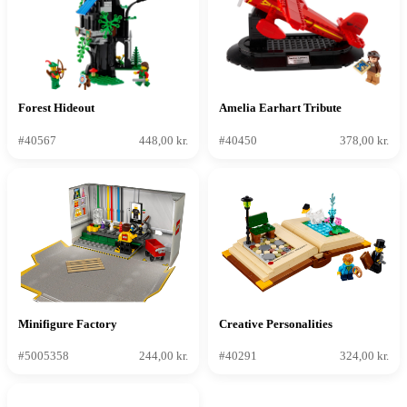
Forest Hideout
Amelia Earhart Tribute
#40567
448,00 kr.
#40450
378,00 kr.
Minifigure Factory
Creative Personalities
#5005358
244,00 kr.
#40291
324,00 kr.