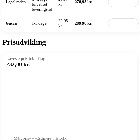
Legekæden
278,95 kr.
Til butik
forventet
kr.
leveringstid
39,95
Gucca
1-3 dage
289,90 kr.
Til butik
kr.
Prisudvikling
Laveste pris inkl. fragt
232,00 kr.
Målt pris
Estimeret historik