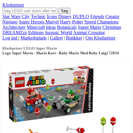
Klodspriser
Søg
Star Wars
City
Technic
Icons
Disney
DUPLO
Friends
Creator
Ninjago
Super Heroes Marvel
Harry Potter
Speed Champions
Architecture
Minecraft
Ideas
Botanicals
Super Mario
Christmas
DREAMZzz
Editions
Jurassic World
Animal Crossing
Log ind
|
Markedsplads
|
Galleri
|
Butikker
|
Om Klodspriser
Klodspriser
/
LEGO Super Mario
/
Lego Super Mario - Mario Kart - Baby Mario Mod Baby Luigi 72034