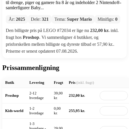
til drenge, piger og gamere fra 8 år og indeholder 2 Nintendo®-
samlerfigurer Baby...
År:
2025
Dele:
321
Tema:
Super Mario
Minifigs:
0
Den billigste pris på LEGO #72034 er lige nu
232,00 kr.
inkl.
fragt hos
Proshop
. Vi sammenligner 4 butikker, og
prisforskellen mellem billigste og dyreste tilbud er 57,90 kr..
Priserne er senest opdateret 07.08.2026.
Prissammenligning
Butik
Levering
Fragt
Pris
(inkl. fragt)
2-12
39,00
Proshop
232,00 kr.
Til butik
hverdage
kr.
1-2
0,00
Kids-world
255,95 kr.
Til butik
hverdage
kr.
1-3
hverdage -
29,00