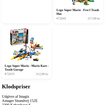
Lego Super Mario - Fest I Toads
Hus
#72041
217,00 kr.
Lego Super Mario - Mario Kart -
Toads Garage
#72035
312,00 kr.
Klodspriser
Udgives af Imagix
Amager Strandvej 152E
2300 København S