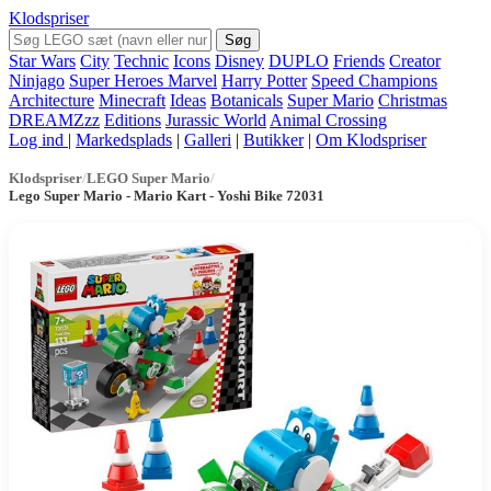
Klodspriser
Søg
Star Wars
City
Technic
Icons
Disney
DUPLO
Friends
Creator
Ninjago
Super Heroes Marvel
Harry Potter
Speed Champions
Architecture
Minecraft
Ideas
Botanicals
Super Mario
Christmas
DREAMZzz
Editions
Jurassic World
Animal Crossing
Log ind
|
Markedsplads
|
Galleri
|
Butikker
|
Om Klodspriser
Klodspriser
/
LEGO Super Mario
/
Lego Super Mario - Mario Kart - Yoshi Bike 72031