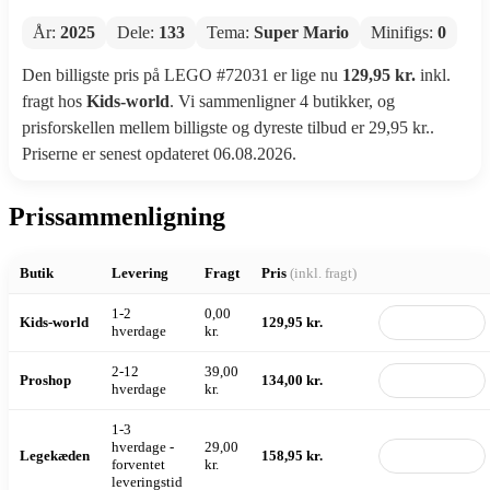
År:
2025
Dele:
133
Tema:
Super Mario
Minifigs:
0
Den billigste pris på LEGO #72031 er lige nu
129,95 kr.
inkl.
fragt hos
Kids-world
. Vi sammenligner 4 butikker, og
prisforskellen mellem billigste og dyreste tilbud er 29,95 kr..
Priserne er senest opdateret 06.08.2026.
Prissammenligning
Butik
Levering
Fragt
Pris
(inkl. fragt)
1-2
0,00
Kids-world
129,95 kr.
Til butik
hverdage
kr.
2-12
39,00
Proshop
134,00 kr.
Til butik
hverdage
kr.
1-3
hverdage -
29,00
Legekæden
158,95 kr.
Til butik
forventet
kr.
leveringstid