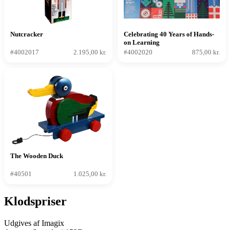
Nutcracker
Celebrating 40 Years of Hands-
on Learning
#4002017
2.195,00 kr.
#4002020
875,00 kr.
The Wooden Duck
#40501
1.025,00 kr.
Klodspriser
Udgives af Imagix