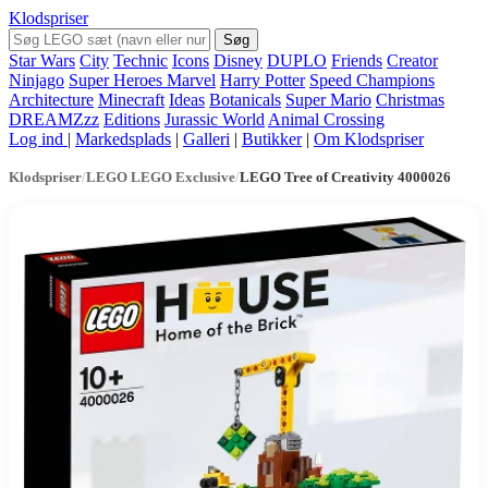
Klodspriser
Søg
Star Wars
City
Technic
Icons
Disney
DUPLO
Friends
Creator
Ninjago
Super Heroes Marvel
Harry Potter
Speed Champions
Architecture
Minecraft
Ideas
Botanicals
Super Mario
Christmas
DREAMZzz
Editions
Jurassic World
Animal Crossing
Log ind
|
Markedsplads
|
Galleri
|
Butikker
|
Om Klodspriser
Klodspriser
/
LEGO LEGO Exclusive
/
LEGO Tree of Creativity 4000026