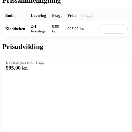
Prissammenligning
Butik
Levering
Fragt
Pris
(inkl. fragt)
2-4
0,00
Klodshelten
995,00 kr.
Til butik
hverdage
kr.
Prisudvikling
Laveste pris inkl. fragt
995,00 kr.