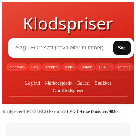
Klodspriser
Søg
Star Wars
City
Technic
Icons
Disney
DUPLO
Friends
Log ind
Markedsplads
Galleri
Butikker
Om Klodspriser
Klodspriser
/
LEGO LEGO Exclusive
/
LEGO House Dinosaurs 40366