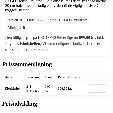
LEGO House i Billund. De 3 dinosaurer i dette sæt er beskedne
20 cm høje, men er stadig en hyldest til de vigtigste LEGO
byggesystemer...
År:
2019
Dele:
865
Tema:
LEGO Exclusive
Minifigs:
0
Den billigste pris på LEGO #40366 er lige nu
699,00 kr.
inkl.
fragt hos
Klodshelten
. Vi sammenligner 1 butik. Priserne er
senest opdateret 08.08.2026.
Prissammenligning
Butik
Levering
Fragt
Pris
(inkl. fragt)
2-4
0,00
Klodshelten
699,00 kr.
Til butik
hverdage
kr.
Prisudvikling