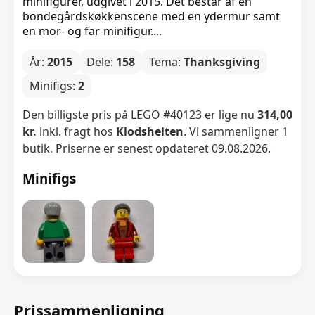
minifigurer, udgivet i 2015. Det består af en
bondegårdskøkkenscene med en ydermur samt
en mor- og far-minifigur....
År:
2015
Dele:
158
Tema:
Thanksgiving
Minifigs:
2
Den billigste pris på LEGO #40123 er lige nu
314,00
kr.
inkl. fragt hos
Klodshelten
. Vi sammenligner 1
butik. Priserne er senest opdateret 09.08.2026.
Minifigs
Prissammenligning