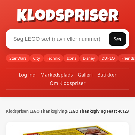
Klodspriser
Søg
Star Wars
City
Technic
Icons
Disney
DUPLO
Friends
Log ind
Markedsplads
Galleri
Butikker
Om Klodspriser
Klodspriser
/
LEGO Thanksgiving
/
LEGO Thanksgiving Feast 40123