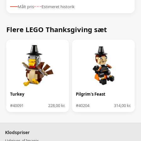
Målt pris
Estimeret historik
Flere LEGO Thanksgiving sæt
Turkey
Pilgrim's Feast
#40091
228,00 kr.
#40204
314,00 kr.
Klodspriser
Udgives af Imagix