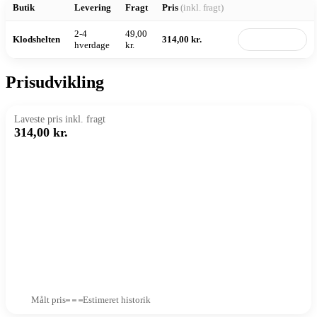
Butik
Levering
Fragt
Pris
(inkl. fragt)
2-4
49,00
Klodshelten
314,00 kr.
Til butik
hverdage
kr.
Prisudvikling
Laveste pris inkl. fragt
314,00 kr.
Målt pris
Estimeret historik