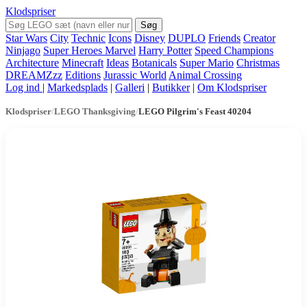
Klodspriser
Søg
Star Wars
City
Technic
Icons
Disney
DUPLO
Friends
Creator
Ninjago
Super Heroes Marvel
Harry Potter
Speed Champions
Architecture
Minecraft
Ideas
Botanicals
Super Mario
Christmas
DREAMZzz
Editions
Jurassic World
Animal Crossing
Log ind
|
Markedsplads
|
Galleri
|
Butikker
|
Om Klodspriser
Klodspriser
/
LEGO Thanksgiving
/
LEGO Pilgrim's Feast 40204