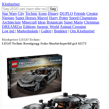
Klodspriser
Søg
Star Wars
City
Technic
Icons
Disney
DUPLO
Friends
Creator
Ninjago
Super Heroes Marvel
Harry Potter
Speed Champions
Architecture
Minecraft
Ideas
Botanicals
Super Mario
Christmas
DREAMZzz
Editions
Jurassic World
Animal Crossing
Log ind
|
Markedsplads
|
Galleri
|
Butikker
|
Om Klodspriser
Klodspriser
/
LEGO Technic
/
LEGO Technic Koenigsegg Jesko Absolut-hyperbil grå 42173