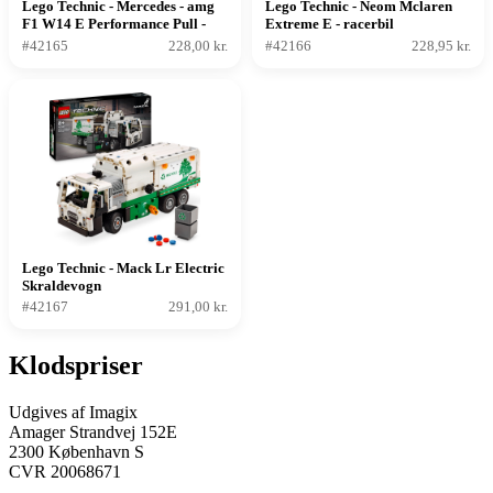
Lego Technic - Mercedes - amg
Lego Technic - Neom Mclaren
F1 W14 E Performance Pull -
Extreme E - racerbil
back
#42165
228,00 kr.
#42166
228,95 kr.
Lego Technic - Mack Lr Electric
Skraldevogn
#42167
291,00 kr.
Klodspriser
Udgives af Imagix
Amager Strandvej 152E
2300 København S
CVR 20068671