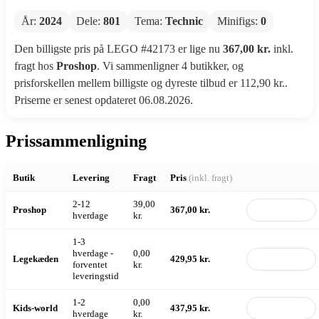
År:
2024
Dele:
801
Tema:
Technic
Minifigs:
0
Den billigste pris på LEGO #42173 er lige nu
367,00 kr.
inkl.
fragt hos
Proshop
. Vi sammenligner 4 butikker, og
prisforskellen mellem billigste og dyreste tilbud er 112,90 kr..
Priserne er senest opdateret 06.08.2026.
Prissammenligning
Butik
Levering
Fragt
Pris
(inkl. fragt)
2-12
39,00
Proshop
367,00 kr.
Til butik
hverdage
kr.
1-3
hverdage -
0,00
Legekæden
429,95 kr.
Til butik
forventet
kr.
leveringstid
1-2
0,00
Kids-world
437,95 kr.
Til butik
hverdage
kr.