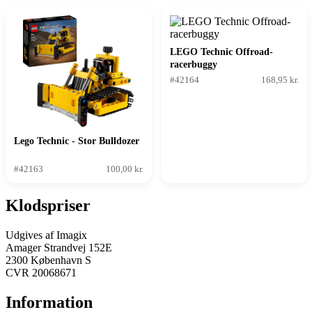
LEGO Technic Offroad-
racerbuggy
#42164
168,95 kr.
Lego Technic - Stor Bulldozer
#42163
100,00 kr.
Klodspriser
Udgives af Imagix
Amager Strandvej 152E
2300 København S
CVR 20068671
Information