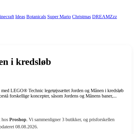
necraft
Ideas
Botanicals
Super Mario
Christmas
DREAMZzz
n i kredsløb
tem med LEGO® Technic legetøjssættet Jorden og Månen i kredsløb
orstå forskellige koncepter, såsom Jordens og Månens baner,...
t hos
Proshop
. Vi sammenligner 3 butikker, og prisforskellen
opdateret 08.08.2026.