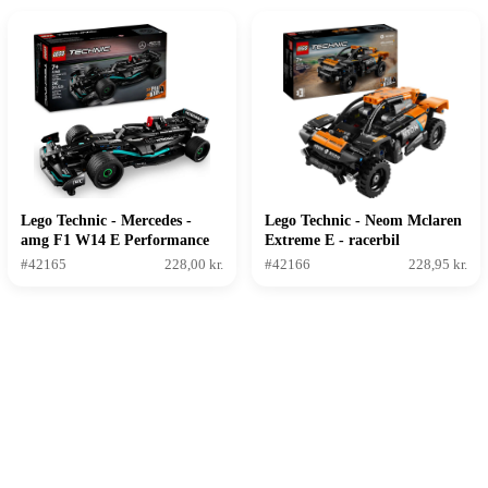
Lego Technic - Mercedes -
Lego Technic - Neom Mclaren
amg F1 W14 E Performance
Extreme E - racerbil
Pull - back
#42165
228,00 kr.
#42166
228,95 kr.