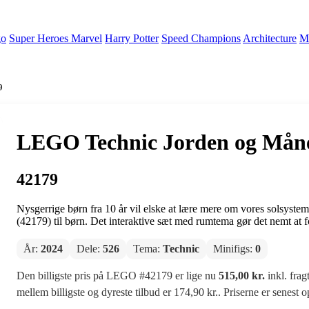
go
Super Heroes Marvel
Harry Potter
Speed Champions
Architecture
Mi
9
LEGO Technic Jorden og Måne
42179
Nysgerrige børn fra 10 år vil elske at lære mere om vores solsys
(42179) til børn. Det interaktive sæt med rumtema gør det nemt at f
År:
2024
Dele:
526
Tema:
Technic
Minifigs:
0
Den billigste pris på LEGO #42179 er lige nu
515,00 kr.
inkl. frag
mellem billigste og dyreste tilbud er 174,90 kr.. Priserne er senest 