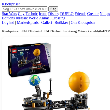
Klodspriser
Søg
Star Wars
City
Technic
Icons
Disney
DUPLO
Friends
Creator
Ninja
Editions
Jurassic World
Animal Crossing
Log ind
|
Markedsplads
|
Galleri
|
Butikker
|
Om Klodspriser
Klodspriser
/
LEGO Technic
/
LEGO Technic Jorden og Månen i kredsløb 4217