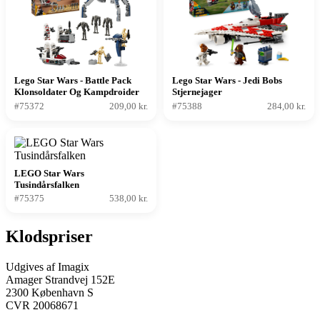
Lego Star Wars - Battle Pack
Lego Star Wars - Jedi Bobs
Klonsoldater Og Kampdroider
Stjernejager
#75372
209,00 kr.
#75388
284,00 kr.
LEGO Star Wars
Tusindårsfalken
#75375
538,00 kr.
Klodspriser
Udgives af Imagix
Amager Strandvej 152E
2300 København S
CVR 20068671