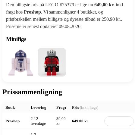
Den billigste pris på LEGO #75379 er lige nu
649,00 kr.
inkl.
fragt hos
Proshop
. Vi sammenligner 4 butikker, og
prisforskellen mellem billigste og dyreste tilbud er 250,90 kr..
Priserne er senest opdateret 09.08.2026.
Minifigs
Prissammenligning
Butik
Levering
Fragt
Pris
(inkl. fragt)
2-12
39,00
Proshop
649,00 kr.
Til butik
hverdage
kr.
1-3