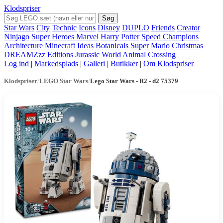
Klodspriser
Søg
Star Wars
City
Technic
Icons
Disney
DUPLO
Friends
Creator
Ninjago
Super Heroes Marvel
Harry Potter
Speed Champions
Architecture
Minecraft
Ideas
Botanicals
Super Mario
Christmas
DREAMZzz
Editions
Jurassic World
Animal Crossing
Log ind
|
Markedsplads
|
Galleri
|
Butikker
|
Om Klodspriser
Klodspriser
/
LEGO Star Wars
/
Lego Star Wars - R2 - d2 75379