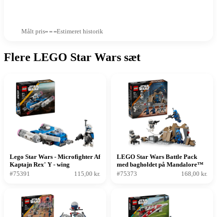
Målt pris
Estimeret historik
Flere LEGO Star Wars sæt
Lego Star Wars - Microfighter Af
LEGO Star Wars Battle Pack
Kaptajn Rex' Y - wing
med bagholdet på Mandalore™
#75391
115,00 kr.
#75373
168,00 kr.