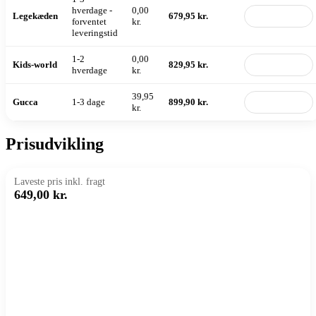
hverdage -
0,00
Legekæden
679,95 kr.
Til butik
forventet
kr.
leveringstid
1-2
0,00
Kids-world
829,95 kr.
Til butik
hverdage
kr.
39,95
Gucca
1-3 dage
899,90 kr.
Til butik
kr.
Prisudvikling
Laveste pris inkl. fragt
649,00 kr.