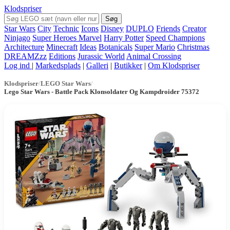
Klodspriser
Søg
Star Wars
City
Technic
Icons
Disney
DUPLO
Friends
Creator
Ninjago
Super Heroes Marvel
Harry Potter
Speed Champions
Architecture
Minecraft
Ideas
Botanicals
Super Mario
Christmas
DREAMZzz
Editions
Jurassic World
Animal Crossing
Log ind
|
Markedsplads
|
Galleri
|
Butikker
|
Om Klodspriser
Klodspriser
/
LEGO Star Wars
/
Lego Star Wars - Battle Pack Klonsoldater Og Kampdroider 75372