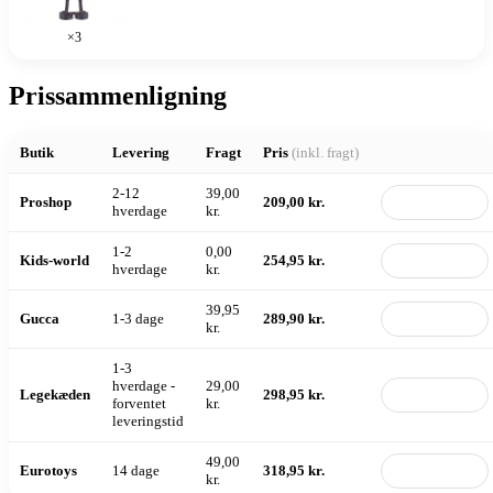
×3
Prissammenligning
Butik
Levering
Fragt
Pris
(inkl. fragt)
2-12
39,00
Proshop
209,00 kr.
Til butik
hverdage
kr.
1-2
0,00
Kids-world
254,95 kr.
Til butik
hverdage
kr.
39,95
Gucca
1-3 dage
289,90 kr.
Til butik
kr.
1-3
hverdage -
29,00
Legekæden
298,95 kr.
Til butik
forventet
kr.
leveringstid
49,00
Eurotoys
14 dage
318,95 kr.
Til butik
kr.