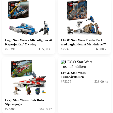
Lego Star Wars - Microfighter Af
LEGO Star Wars Battle Pack
Kaptajn Rex' Y - wing
med bagholdet på Mandalore™
#75391
115,00 kr.
#75373
168,00 kr.
LEGO Star Wars
Tusindårsfalken
#75375
538,00 kr.
Lego Star Wars - Jedi Bobs
Stjernejager
#75388
284,00 kr.