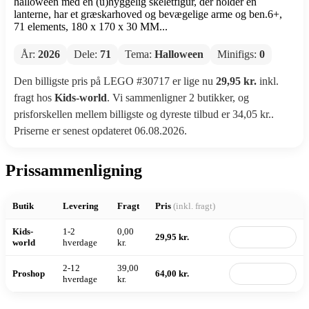
halloween med en (u)hyggelig skeletfigur, der holder en
lanterne, har et græskarhoved og bevægelige arme og ben.6+,
71 elements, 180 x 170 x 30 MM...
År:
2026
Dele:
71
Tema:
Halloween
Minifigs:
0
Den billigste pris på LEGO #30717 er lige nu
29,95 kr.
inkl.
fragt hos
Kids-world
. Vi sammenligner 2 butikker, og
prisforskellen mellem billigste og dyreste tilbud er 34,05 kr..
Priserne er senest opdateret 06.08.2026.
Prissammenligning
Butik
Levering
Fragt
Pris
(inkl. fragt)
Kids-
1-2
0,00
29,95 kr.
Til butik
world
hverdage
kr.
2-12
39,00
Proshop
64,00 kr.
Til butik
hverdage
kr.