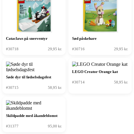
Cataclaws på sneeventyr
Sød påskehare
#30718
29,95 kr.
#30716
29,95 kr.
LEGO Creator Orange kat
Søde dyr til fødselsdagsfest
#30714
58,95 kr.
#30715
58,95 kr.
Skildpadde med åkandeblomst
#31377
95,00 kr.