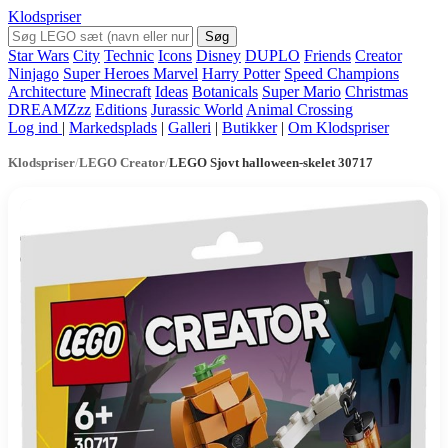
Klodspriser
Søg
Star Wars
City
Technic
Icons
Disney
DUPLO
Friends
Creator
Ninjago
Super Heroes Marvel
Harry Potter
Speed Champions
Architecture
Minecraft
Ideas
Botanicals
Super Mario
Christmas
DREAMZzz
Editions
Jurassic World
Animal Crossing
Log ind
|
Markedsplads
|
Galleri
|
Butikker
|
Om Klodspriser
Klodspriser
/
LEGO Creator
/
LEGO Sjovt halloween-skelet 30717