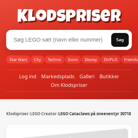
Klodspriser
Søg
Star Wars
City
Technic
Icons
Disney
DUPLO
Friends
Log ind
Markedsplads
Galleri
Butikker
Om Klodspriser
Klodspriser
/
LEGO Creator
/
LEGO Cataclaws på sneeventyr 30718