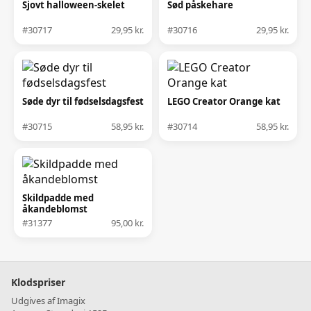
Sjovt halloween-skelet
Sød påskehare
#30717
29,95 kr.
#30716
29,95 kr.
Søde dyr til fødselsdagsfest
LEGO Creator Orange kat
#30715
58,95 kr.
#30714
58,95 kr.
Skildpadde med
åkandeblomst
#31377
95,00 kr.
Klodspriser
Udgives af Imagix