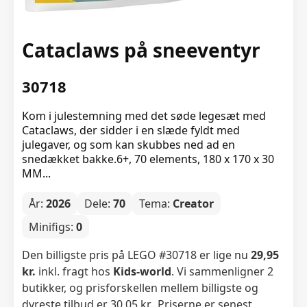
Cataclaws på sneeventyr
30718
Kom i julestemning med det søde legesæt med
Cataclaws, der sidder i en slæde fyldt med
julegaver, og som kan skubbes ned ad en
snedækket bakke.6+, 70 elements, 180 x 170 x 30
MM...
År:
2026
Dele:
70
Tema:
Creator
Minifigs:
0
Den billigste pris på LEGO #30718 er lige nu
29,95
kr.
inkl. fragt hos
Kids-world
. Vi sammenligner 2
butikker, og prisforskellen mellem billigste og
dyreste tilbud er 30,05 kr.. Priserne er senest