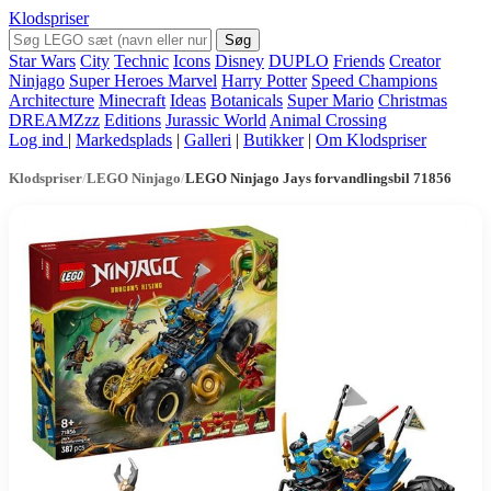
Klodspriser
Søg
Star Wars
City
Technic
Icons
Disney
DUPLO
Friends
Creator
Ninjago
Super Heroes Marvel
Harry Potter
Speed Champions
Architecture
Minecraft
Ideas
Botanicals
Super Mario
Christmas
DREAMZzz
Editions
Jurassic World
Animal Crossing
Log ind
|
Markedsplads
|
Galleri
|
Butikker
|
Om Klodspriser
Klodspriser
/
LEGO Ninjago
/
LEGO Ninjago Jays forvandlingsbil 71856