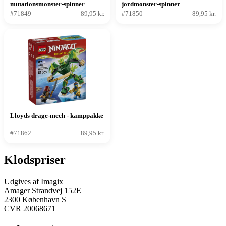
mutationsmonster-spinner
jordmonster-spinner
#71849
89,95 kr.
#71850
89,95 kr.
Lloyds drage-mech - kamppakke
#71862
89,95 kr.
Klodspriser
Udgives af Imagix
Amager Strandvej 152E
2300 København S
CVR 20068671