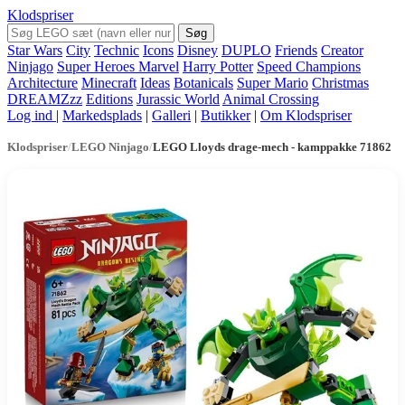
Klodspriser
Søg
Star Wars
City
Technic
Icons
Disney
DUPLO
Friends
Creator
Ninjago
Super Heroes Marvel
Harry Potter
Speed Champions
Architecture
Minecraft
Ideas
Botanicals
Super Mario
Christmas
DREAMZzz
Editions
Jurassic World
Animal Crossing
Log ind
|
Markedsplads
|
Galleri
|
Butikker
|
Om Klodspriser
Klodspriser
/
LEGO Ninjago
/
LEGO Lloyds drage-mech - kamppakke 71862