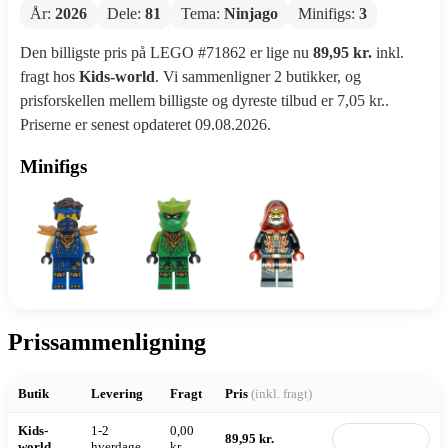
År:
2026
Dele:
81
Tema:
Ninjago
Minifigs:
3
Den billigste pris på LEGO #71862 er lige nu
89,95 kr.
inkl.
fragt hos
Kids-world
. Vi sammenligner 2 butikker, og
prisforskellen mellem billigste og dyreste tilbud er 7,05 kr..
Priserne er senest opdateret 09.08.2026.
Minifigs
Prissammenligning
Butik
Levering
Fragt
Pris
(inkl. fragt)
Kids-
1-2
0,00
89,95 kr.
Til butik
world
hverdage
kr.