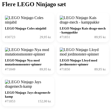
Flere LEGO Ninjago sæt
LEGO Ninjago Coles ninjabil
LEGO Ninjago Kais drage-mech
- kamppakke
#30723
29,95 kr.
#71851
89,95 kr.
LEGO Ninjago Nya mod
LEGO Ninjago Lloyd mod
mutationsmonster-spinner
jordmonster-spinner
#71849
89,95 kr.
#71850
89,95 kr.
LEGO Ninjago Jays dragemech-
kamp
#71853
152,00 kr.