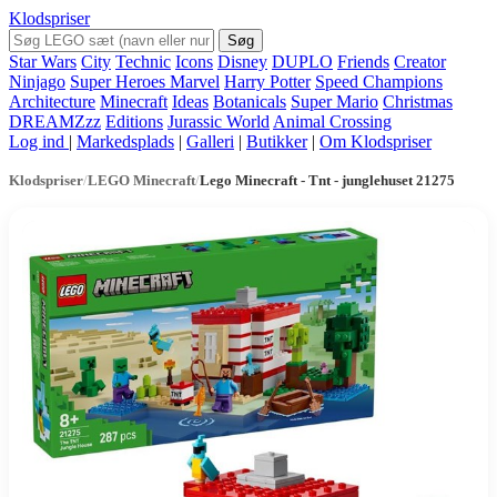
Klodspriser
Søg
Star Wars
City
Technic
Icons
Disney
DUPLO
Friends
Creator
Ninjago
Super Heroes Marvel
Harry Potter
Speed Champions
Architecture
Minecraft
Ideas
Botanicals
Super Mario
Christmas
DREAMZzz
Editions
Jurassic World
Animal Crossing
Log ind
|
Markedsplads
|
Galleri
|
Butikker
|
Om Klodspriser
Klodspriser
/
LEGO Minecraft
/
Lego Minecraft - Tnt - junglehuset 21275