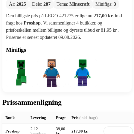
År:
2025
Dele:
287
Tema:
Minecraft
Minifigs:
3
Den billigste pris på LEGO #21275 er lige nu
217,00 kr.
inkl.
fragt hos
Proshop
. Vi sammenligner 4 butikker, og
prisforskellen mellem billigste og dyreste tilbud er 81,95 kr..
Priserne er senest opdateret 09.08.2026.
Minifigs
Prissammenligning
Butik
Levering
Fragt
Pris
(inkl. fragt)
2-12
39,00
Proshop
217,00 kr.
Til butik
hverdage
kr.