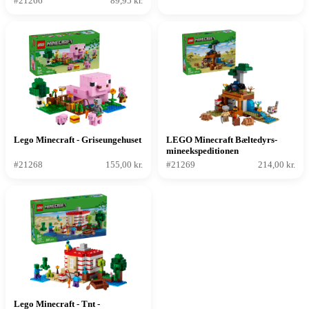
#21266
89,95 kr.
Lego Minecraft - Griseungehuset
LEGO Minecraft Bæltedyrs-
mineekspeditionen
#21268
155,00 kr.
#21269
214,00 kr.
Lego Minecraft - Tnt -