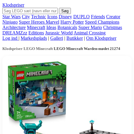
Klodspriser
Søg
Star Wars
City
Technic
Icons
Disney
DUPLO
Friends
Creator
Ninjago
Super Heroes Marvel
Harry Potter
Speed Champions
Architecture
Minecraft
Ideas
Botanicals
Super Mario
Christmas
DREAMZzz
Editions
Jurassic World
Animal Crossing
Log ind
|
Markedsplads
|
Galleri
|
Butikker
|
Om Klodspriser
Klodspriser
/
LEGO Minecraft
/
LEGO Minecraft Warden-mødet 21274