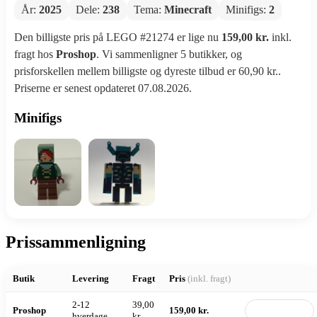
År:
2025
Dele:
238
Tema:
Minecraft
Minifigs:
2
Den billigste pris på LEGO #21274 er lige nu
159,00 kr.
inkl.
fragt hos
Proshop
. Vi sammenligner 5 butikker, og
prisforskellen mellem billigste og dyreste tilbud er 60,90 kr..
Priserne er senest opdateret 07.08.2026.
Minifigs
Prissammenligning
Butik
Levering
Fragt
Pris
(inkl. fragt)
2-12
39,00
Proshop
159,00 kr.
Til butik
hverdage
kr.