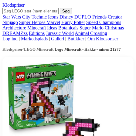
Klodspriser
Søg
Star Wars
City
Technic
Icons
Disney
DUPLO
Friends
Creator
Ninjago
Super Heroes Marvel
Harry Potter
Speed Champions
Architecture
Minecraft
Ideas
Botanicals
Super Mario
Christmas
DREAMZzz
Editions
Jurassic World
Animal Crossing
Log ind
|
Markedsplads
|
Galleri
|
Butikker
|
Om Klodspriser
Klodspriser
/
LEGO Minecraft
/
Lego Minecraft - Hakke - minen 21277