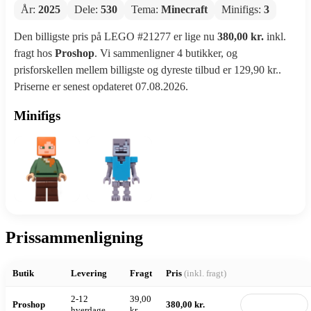
År:
2025
Dele:
530
Tema:
Minecraft
Minifigs:
3
Den billigste pris på LEGO #21277 er lige nu
380,00 kr.
inkl.
fragt hos
Proshop
. Vi sammenligner 4 butikker, og
prisforskellen mellem billigste og dyreste tilbud er 129,90 kr..
Priserne er senest opdateret 07.08.2026.
Minifigs
Prissammenligning
Butik
Levering
Fragt
Pris
(inkl. fragt)
2-12
39,00
Proshop
380,00 kr.
Til butik
hverdage
kr.