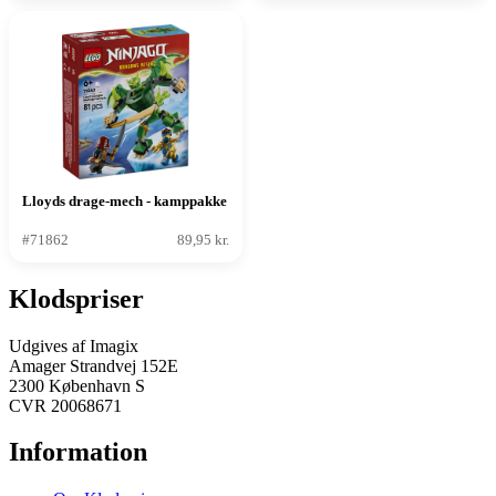
Lloyds drage-mech - kamppakke
#71862
89,95 kr.
Klodspriser
Udgives af Imagix
Amager Strandvej 152E
2300 København S
CVR 20068671
Information