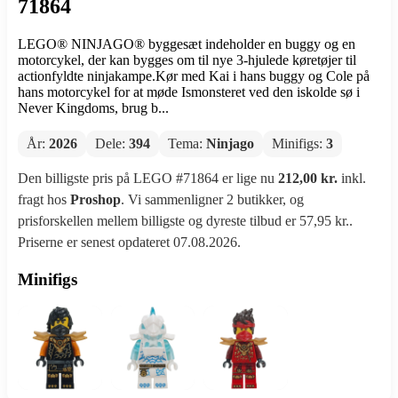
71864
LEGO® NINJAGO® byggesæt indeholder en buggy og en
motorcykel, der kan bygges om til nye 3-hjulede køretøjer til
actionfyldte ninjakampe.Kør med Kai i hans buggy og Cole på
hans motorcykel for at møde Ismonsteret ved den iskolde sø i
Never Kingdoms, brug b...
År:
2026
Dele:
394
Tema:
Ninjago
Minifigs:
3
Den billigste pris på LEGO #71864 er lige nu
212,00 kr.
inkl.
fragt hos
Proshop
. Vi sammenligner 2 butikker, og
prisforskellen mellem billigste og dyreste tilbud er 57,95 kr..
Priserne er senest opdateret 07.08.2026.
Minifigs