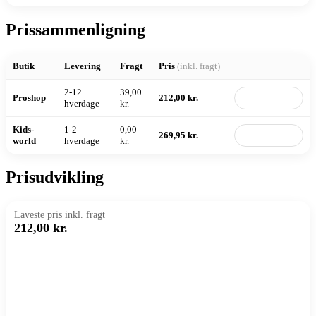
Prissammenligning
Butik
Levering
Fragt
Pris
(inkl. fragt)
2-12
39,00
Proshop
212,00 kr.
Til butik
hverdage
kr.
Kids-
1-2
0,00
269,95 kr.
Til butik
world
hverdage
kr.
Prisudvikling
Laveste pris inkl. fragt
212,00 kr.