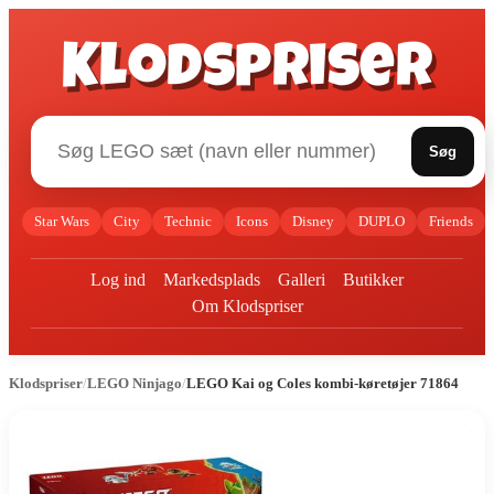
Klodspriser
Søg
Star Wars
City
Technic
Icons
Disney
DUPLO
Friends
Log ind
Markedsplads
Galleri
Butikker
Om Klodspriser
Klodspriser
/
LEGO Ninjago
/
LEGO Kai og Coles kombi-køretøjer 71864