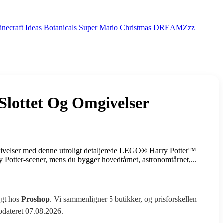
necraft
Ideas
Botanicals
Super Mario
Christmas
DREAMZzz
Slottet Og Omgivelser
ivelser med denne utroligt detaljerede LEGO® Harry Potter™
Potter-scener, mens du bygger hovedtårnet, astronomtårnet,...
agt hos
Proshop
. Vi sammenligner 5 butikker, og prisforskellen
opdateret 07.08.2026.