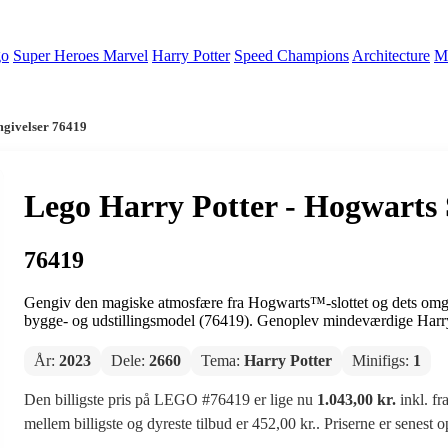
go
Super Heroes Marvel
Harry Potter
Speed Champions
Architecture
Mi
mgivelser 76419
Lego Harry Potter - Hogwarts 
76419
Gengiv den magiske atmosfære fra Hogwarts™-slottet og dets omg
bygge- og udstillingsmodel (76419). Genoplev mindeværdige Harry 
År:
2023
Dele:
2660
Tema:
Harry Potter
Minifigs:
1
Den billigste pris på LEGO #76419 er lige nu
1.043,00 kr.
inkl. fr
mellem billigste og dyreste tilbud er 452,00 kr.. Priserne er senest 