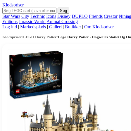
Klodspriser
Søg
Star Wars
City
Technic
Icons
Disney
DUPLO
Friends
Creator
Ninja
Editions
Jurassic World
Animal Crossing
Log ind
|
Markedsplads
|
Galleri
|
Butikker
|
Om Klodspriser
Klodspriser
/
LEGO Harry Potter
/
Lego Harry Potter - Hogwarts Slottet Og O