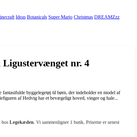
necraft
Ideas
Botanicals
Super Mario
Christmas
DREAMZzz
Ligustervænget nr. 4
 fantasifulde byggelegetøj til børn, der indeholder en model af
figuren af Hedvig har et bevægeligt hoved, vinger og hale...
t hos
Legekæden
. Vi sammenligner 1 butik. Priserne er senest