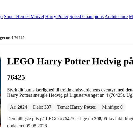
go
Super Heroes Marvel
Harry Potter
Speed Champions
Architecture
Mi
et nr. 4 76425
LEGO Harry Potter Hedvig på 
76425
Styrk dit barns kærlighed til troldmandsverdenens eventyr med dette
Harry Potters sneugle Hedvig på Ligustervænget nr. 4 (76425). Ugle
År:
2024
Dele:
337
Tema:
Harry Potter
Minifigs:
0
Den billigste pris på LEGO #76425 er lige nu
208,95 kr.
inkl. frag
opdateret 09.08.2026.