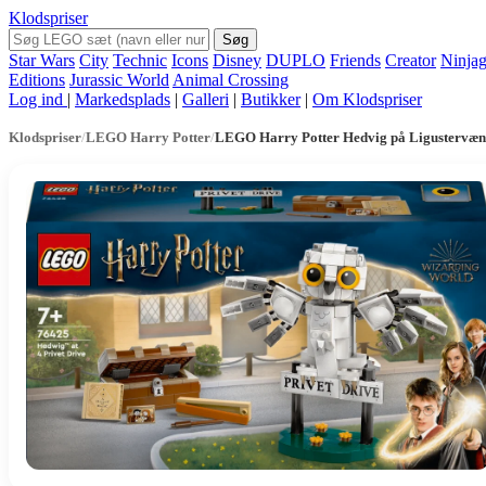
Klodspriser
Søg
Star Wars
City
Technic
Icons
Disney
DUPLO
Friends
Creator
Ninja
Editions
Jurassic World
Animal Crossing
Log ind
|
Markedsplads
|
Galleri
|
Butikker
|
Om Klodspriser
Klodspriser
/
LEGO Harry Potter
/
LEGO Harry Potter Hedvig på Ligustervæng