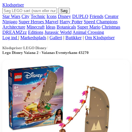
Klodspriser
Søg
Star Wars
City
Technic
Icons
Disney
DUPLO
Friends
Creator
Ninjago
Super Heroes Marvel
Harry Potter
Speed Champions
Architecture
Minecraft
Ideas
Botanicals
Super Mario
Christmas
DREAMZzz
Editions
Jurassic World
Animal Crossing
Log ind
|
Markedsplads
|
Galleri
|
Butikker
|
Om Klodspriser
Klodspriser
/
LEGO Disney
/
Lego Disney Vaiana 2 - Vaianas Eventyrkano 43270