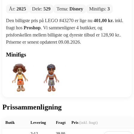
År:
2025
Dele:
529
Tema:
Disney
Minifigs:
3
Den billigste pris på LEGO #43270 er lige nu
401,00 kr.
inkl.
fragt hos
Proshop
. Vi sammenligner 4 butikker, og
prisforskellen mellem billigste og dyreste tilbud er 128,90 kr..
Priserne er senest opdateret 09.08.2026.
Minifigs
Prissammenligning
Butik
Levering
Fragt
Pris
(inkl. fragt)
2-12
39,00