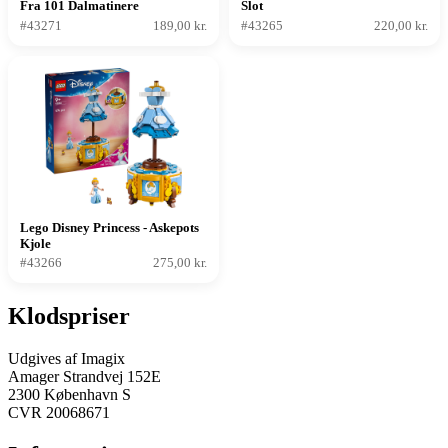
Fra 101 Dalmatinere
Slot
#43271
189,00 kr.
#43265
220,00 kr.
Lego Disney Princess - Askepots
Kjole
#43266
275,00 kr.
Klodspriser
Udgives af Imagix
Amager Strandvej 152E
2300 København S
CVR 20068671