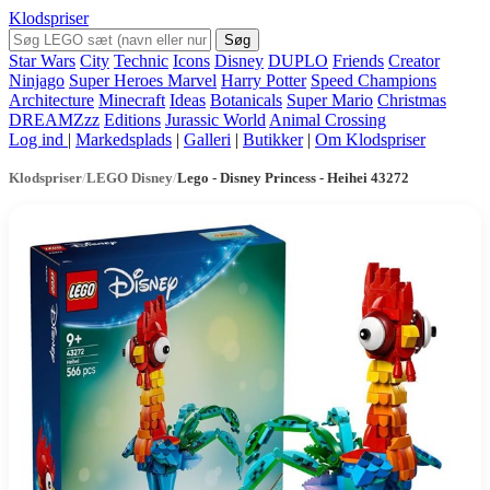
Klodspriser
Søg
Star Wars
City
Technic
Icons
Disney
DUPLO
Friends
Creator
Ninjago
Super Heroes Marvel
Harry Potter
Speed Champions
Architecture
Minecraft
Ideas
Botanicals
Super Mario
Christmas
DREAMZzz
Editions
Jurassic World
Animal Crossing
Log ind
|
Markedsplads
|
Galleri
|
Butikker
|
Om Klodspriser
Klodspriser
/
LEGO Disney
/
Lego - Disney Princess - Heihei 43272