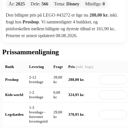
År:
2025
Dele:
566
Tema:
Disney
Minifigs:
0
Den billigste pris på LEGO #43272 er lige nu
288,00 kr.
inkl.
fragt hos
Proshop
. Vi sammenligner 4 butikker, og
prisforskellen mellem billigste og dyreste tilbud er 161,90 kr..
Priserne er senest opdateret 08.08.2026.
Prissammenligning
Butik
Levering
Fragt
Pris
(inkl. fragt)
2-12
39,00
Proshop
288,00 kr.
Til butik
hverdage
kr.
1-2
0,00
Kids-world
324,95 kr.
Til butik
hverdage
kr.
1-3
hverdage -
29,00
Legekæden
378,95 kr.
Til butik
forventet
kr.
leveringstid