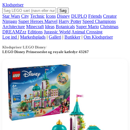
Klodspriser
Søg
Star Wars
City
Technic
Icons
Disney
DUPLO
Friends
Creator
Ninjago
Super Heroes Marvel
Harry Potter
Speed Champions
Architecture
Minecraft
Ideas
Botanicals
Super Mario
Christmas
DREAMZzz
Editions
Jurassic World
Animal Crossing
Log ind
|
Markedsplads
|
Galleri
|
Butikker
|
Om Klodspriser
Klodspriser
/
LEGO Disney
/
LEGO Disney Prinsesseslot og royale kæledyr 43267