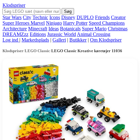
Klodspriser
Søg
Star Wars
City
Technic
Icons
Disney
DUPLO
Friends
Creator
Super Heroes Marvel
Ninjago
Harry Potter
Speed Champions
Architecture
Minecraft
Ideas
Botanicals
Super Mario
Christmas
DREAMZzz
Editions
Jurassic World
Animal Crossing
Log ind
|
Markedsplads
|
Galleri
|
Butikker
|
Om Klodspriser
Klodspriser
/
LEGO Classic
/
LEGO Classic Kreative køretøjer 11036