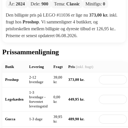
År:
2024
Dele:
900
Tema:
Classic
Minifigs:
0
Den billigste pris på LEGO #11036 er lige nu
373,00 kr.
inkl.
fragt hos
Proshop
. Vi sammenligner 4 butikker, og
prisforskellen mellem billigste og dyreste tilbud er 126,95 kr..
Priserne er senest opdateret 06.08.2026.
Prissammenligning
Butik
Levering
Fragt
Pris
(inkl. fragt)
2-12
39,00
Proshop
373,00 kr.
Til butik
hverdage
kr.
1-3
hverdage -
0,00
Legekæden
449,95 kr.
Til butik
forventet
kr.
leveringstid
39,95
Gucca
1-3 dage
489,90 kr.
Til butik
kr.