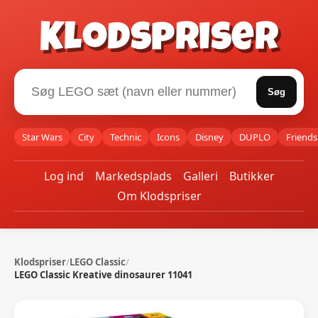
Klodspriser
Søg
Star Wars
City
Technic
Icons
Disney
DUPLO
Friends
Log ind
Markedsplads
Galleri
Butikker
Om Klodspriser
Klodspriser
/
LEGO Classic
/
LEGO Classic Kreative dinosaurer 11041