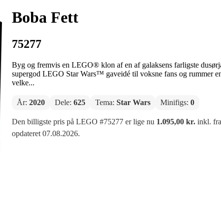
Boba Fett
75277
Byg og fremvis en LEGO® klon af en af galaksens farligste dusørj
supergod LEGO Star Wars™ gaveidé til voksne fans og rummer en 
velke...
År:
2020
Dele:
625
Tema:
Star Wars
Minifigs:
0
Den billigste pris på LEGO #75277 er lige nu
1.095,00 kr.
inkl. fr
opdateret 07.08.2026.