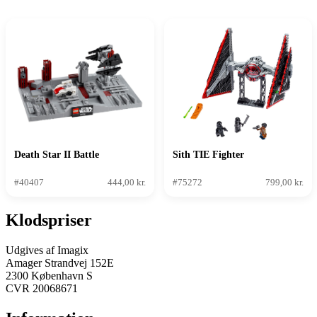
Death Star II Battle
Sith TIE Fighter
#40407
444,00 kr.
#75272
799,00 kr.
Klodspriser
Udgives af Imagix
Amager Strandvej 152E
2300 København S
CVR 20068671