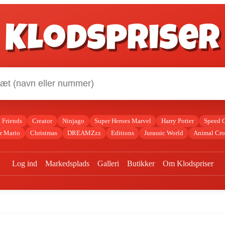
Klodspriser
Friends
Creator
Ninjago
Super Heroes Marvel
Harry Potter
Speed 
r Mario
Christmas
DREAMZzz
Editions
Jurassic World
Animal Cro
Log ind
Markedsplads
Galleri
Butikker
Om Klodspriser