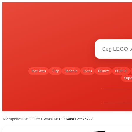
Star Wars
City
Technic
Icons
Disney
DUPLO
Supe
Klodspriser
/
LEGO Star Wars
/
LEGO Boba Fett 75277