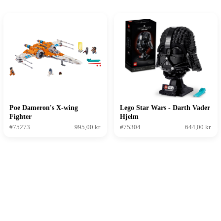
Poe Dameron's X-wing
Lego Star Wars - Darth Vader
Fighter
Hjelm
#75273
995,00 kr.
#75304
644,00 kr.