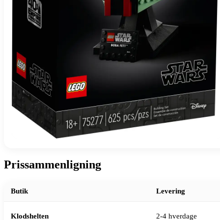
Prissammenligning
Butik
Levering
Klodshelten
2-4 hverdage