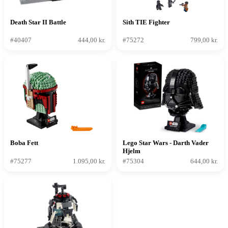
Death Star II Battle
Sith TIE Fighter
#40407
444,00 kr.
#75272
799,00 kr.
Boba Fett
Lego Star Wars - Darth Vader
Hjelm
#75277
1.095,00 kr.
#75304
644,00 kr.