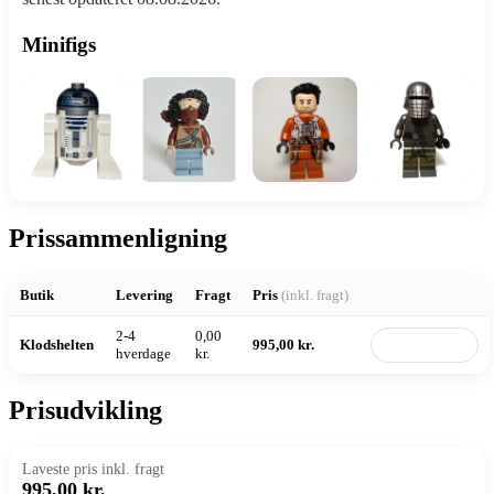
Minifigs
Prissammenligning
Butik
Levering
Fragt
Pris
(inkl. fragt)
2-4
0,00
Klodshelten
995,00 kr.
Til butik
hverdage
kr.
Prisudvikling
Laveste pris inkl. fragt
995,00 kr.