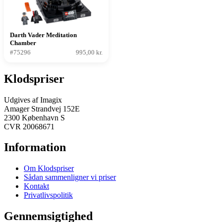
Darth Vader Meditation
Chamber
#75296
995,00 kr.
Klodspriser
Udgives af Imagix
Amager Strandvej 152E
2300 København S
CVR 20068671
Information
Om Klodspriser
Sådan sammenligner vi priser
Kontakt
Privatlivspolitik
Gennemsigtighed