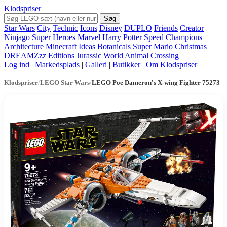
Klodspriser
Søg
Star Wars
City
Technic
Icons
Disney
DUPLO
Friends
Creator
Ninjago
Super Heroes Marvel
Harry Potter
Speed Champions
Architecture
Minecraft
Ideas
Botanicals
Super Mario
Christmas
DREAMZzz
Editions
Jurassic World
Animal Crossing
Log ind
|
Markedsplads
|
Galleri
|
Butikker
|
Om Klodspriser
Klodspriser
/
LEGO Star Wars
/
LEGO Poe Dameron's X-wing Fighter 75273