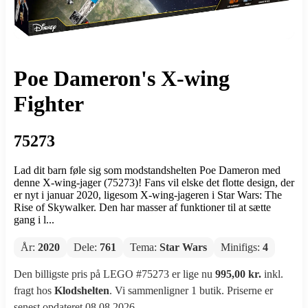
Poe Dameron's X-wing
Fighter
75273
Lad dit barn føle sig som modstandshelten Poe Dameron med
denne X-wing-jager (75273)! Fans vil elske det flotte design, der
er nyt i januar 2020, ligesom X-wing-jageren i Star Wars: The
Rise of Skywalker. Den har masser af funktioner til at sætte
gang i l...
År:
2020
Dele:
761
Tema:
Star Wars
Minifigs:
4
Den billigste pris på LEGO #75273 er lige nu
995,00 kr.
inkl.
fragt hos
Klodshelten
. Vi sammenligner 1 butik. Priserne er
senest opdateret 08.08.2026.