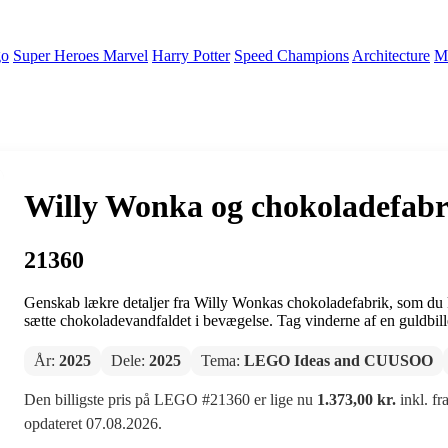
go
Super Heroes Marvel
Harry Potter
Speed Champions
Architecture
Mi
Willy Wonka og chokoladefab
21360
Genskab lækre detaljer fra Willy Wonkas chokoladefabrik, som du k
sætte chokoladevandfaldet i bevægelse. Tag vinderne af en guldbil
År:
2025
Dele:
2025
Tema:
LEGO Ideas and CUUSOO
Den billigste pris på LEGO #21360 er lige nu
1.373,00 kr.
inkl. fr
opdateret 07.08.2026.