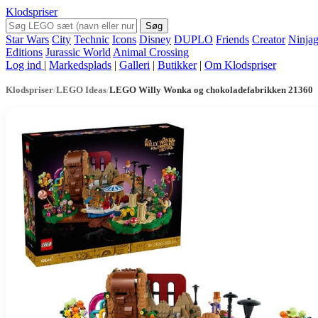
Klodspriser
Søg
Star Wars
City
Technic
Icons
Disney
DUPLO
Friends
Creator
Ninja
Editions
Jurassic World
Animal Crossing
Log ind
|
Markedsplads
|
Galleri
|
Butikker
|
Om Klodspriser
Klodspriser
/
LEGO Ideas
/
LEGO Willy Wonka og chokoladefabrikken 21360