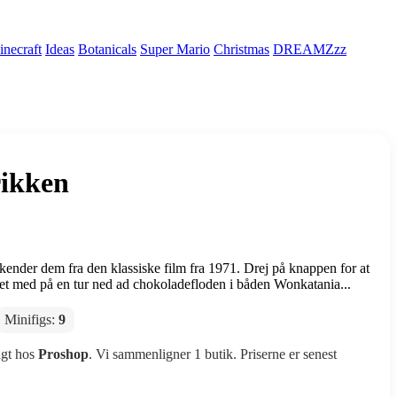
necraft
Ideas
Botanicals
Super Mario
Christmas
DREAMZzz
rikken
ender dem fra den klassiske film fra 1971. Drej på knappen for at
let med på en tur ned ad chokoladefloden i båden Wonkatania...
Minifigs:
9
agt hos
Proshop
. Vi sammenligner 1 butik. Priserne er senest