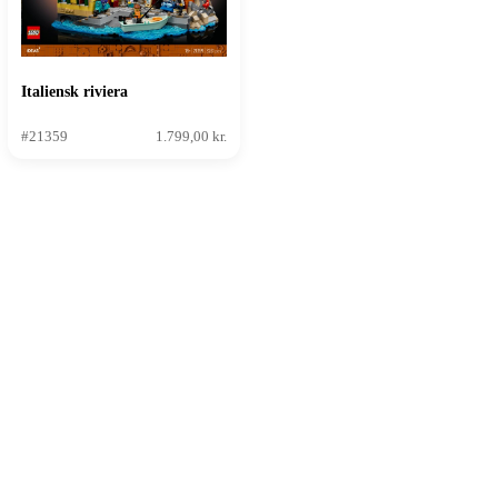
Italiensk riviera
#21359
1.799,00 kr.