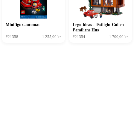
Minifigur-automat
Lego Ideas - Twilight Cullen
Familiens Hus
#21358
1.255,00 kr.
#21354
1.700,00 kr.