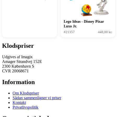
Lego Ideas - Disney Pixar
Luxo Jr.
#21357
448,00 kr.
Klodspriser
Udgives af Imagix
Amager Strandvej 152E
2300 København S
CVR 20068671
Information
Om Klodspriser
Sådan sammenligner vi priser
Kontakt
Privatlivspolitik