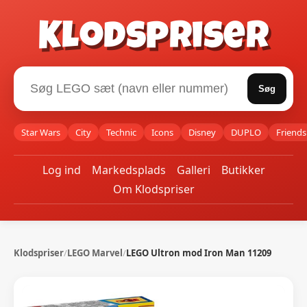
Klodspriser
Søg
Star Wars
City
Technic
Icons
Disney
DUPLO
Friends
Log ind
Markedsplads
Galleri
Butikker
Om Klodspriser
Klodspriser
/
LEGO Marvel
/
LEGO Ultron mod Iron Man 11209