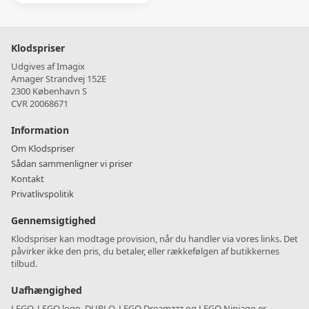
Klodspriser
Udgives af Imagix
Amager Strandvej 152E
2300 København S
CVR 20068671
Information
Om Klodspriser
Sådan sammenligner vi priser
Kontakt
Privatlivspolitik
Gennemsigtighed
Klodspriser kan modtage provision, når du handler via vores links. Det
påvirker ikke den pris, du betaler, eller rækkefølgen af butikkernes
tilbud.
Uafhængighed
LEGO, LEGO logo, DUPLO, LEGO Dreamzzz og LEGO Ninjago er