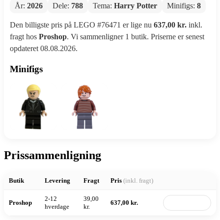
År:
2026
Dele:
788
Tema:
Harry Potter
Minifigs:
8
Den billigste pris på LEGO #76471 er lige nu
637,00 kr.
inkl.
fragt hos
Proshop
. Vi sammenligner 1 butik. Priserne er senest
opdateret 08.08.2026.
Minifigs
Prissammenligning
Butik
Levering
Fragt
Pris
(inkl. fragt)
2-12
39,00
Proshop
637,00 kr.
Til butik
hverdage
kr.