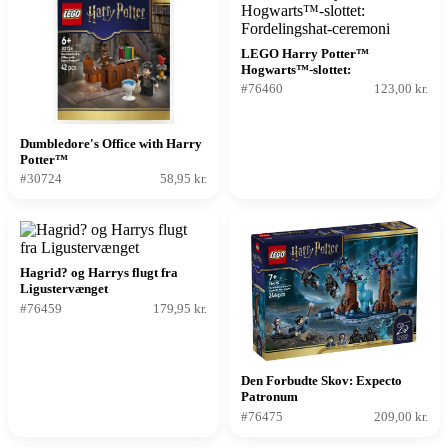
LEGO Harry Potter™
Hogwarts™-slottet:
Fordelingshat-ceremoni
#76460
123,00 kr.
Dumbledore's Office with Harry
Potter™
#30724
58,95 kr.
Hagrid? og Harrys flugt fra
Ligustervænget
#76459
179,95 kr.
Den Forbudte Skov: Expecto
Patronum
#76475
209,00 kr.