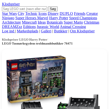
Klodspriser
Søg
Star Wars
City
Technic
Icons
Disney
DUPLO
Friends
Creator
Ninjago
Super Heroes Marvel
Harry Potter
Speed Champions
Architecture
Minecraft
Ideas
Botanicals
Super Mario
Christmas
DREAMZzz
Editions
Jurassic World
Animal Crossing
Log ind
|
Markedsplads
|
Galleri
|
Butikker
|
Om Klodspriser
Klodspriser
/
LEGO Harry Potter
/
LEGO Tusmørkegydens troldmandsbutikker 76471