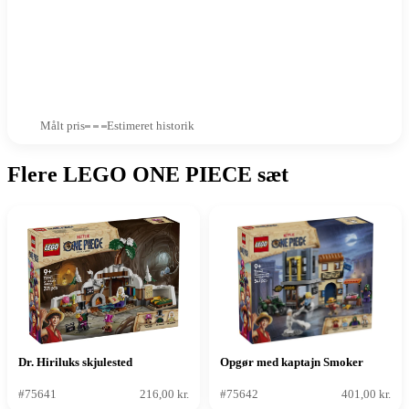
Målt pris
Estimeret historik
Flere LEGO ONE PIECE sæt
Dr. Hiriluks skjulested
Opgør med kaptajn Smoker
#75641
216,00 kr.
#75642
401,00 kr.