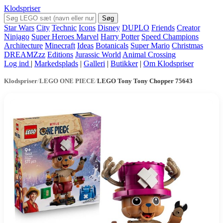
Klodspriser
Søg
Star Wars
City
Technic
Icons
Disney
DUPLO
Friends
Creator
Ninjago
Super Heroes Marvel
Harry Potter
Speed Champions
Architecture
Minecraft
Ideas
Botanicals
Super Mario
Christmas
DREAMZzz
Editions
Jurassic World
Animal Crossing
Log ind
|
Markedsplads
|
Galleri
|
Butikker
|
Om Klodspriser
Klodspriser
/
LEGO ONE PIECE
/
LEGO Tony Tony Chopper 75643