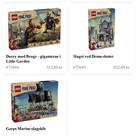
Dorry mod Brogy - giganterne i
Slaget ved Drum-slottet
Little Garden
#75644
515,00 kr.
#75645
652,00 kr.
Garps Marine-slagskib