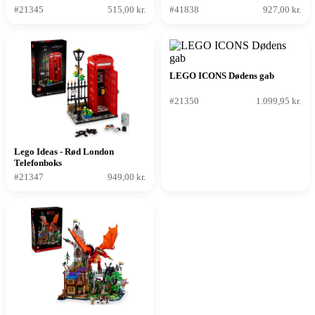
#21345
515,00 kr.
#41838
927,00 kr.
LEGO ICONS Dødens gab
#21350
1.099,95 kr.
Lego Ideas - Rød London
Telefonboks
#21347
949,00 kr.