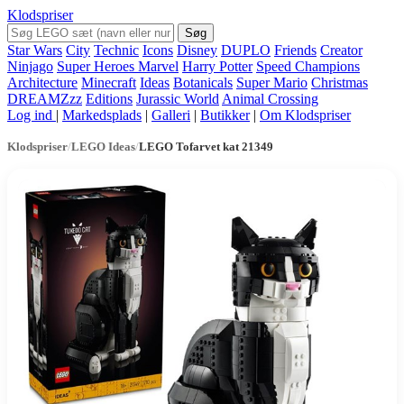
Klodspriser
Søg
Star Wars
City
Technic
Icons
Disney
DUPLO
Friends
Creator
Ninjago
Super Heroes Marvel
Harry Potter
Speed Champions
Architecture
Minecraft
Ideas
Botanicals
Super Mario
Christmas
DREAMZzz
Editions
Jurassic World
Animal Crossing
Log ind
|
Markedsplads
|
Galleri
|
Butikker
|
Om Klodspriser
Klodspriser
/
LEGO Ideas
/
LEGO Tofarvet kat 21349