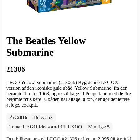
The Beatles Yellow
Submarine
21306
LEGO Yellow Submarine (21306b) Byg denne LEGO®
version af den ikoniske gule ubåd, Yellow Submarine, fra den
berømte film fra 1968, og rejs tilbage til Pepperland med de fire
berømte musikere! Ubåden har aftagelig top, der gør det lettere
at lege, cockpit...
År:
2016
Dele:
553
Tema:
LEGO Ideas and CUUSOO
Minifigs:
5
Den billigste pris på LEGO #21306 er lige nu
2.095,00 kr.
inkl.