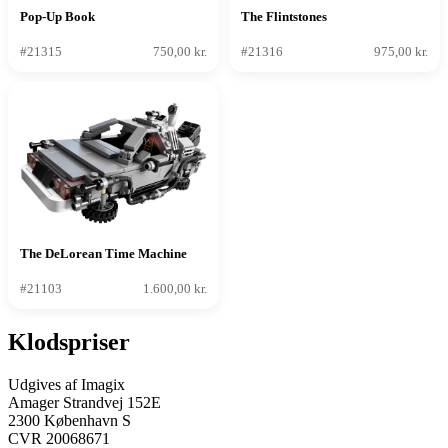
Pop-Up Book
The Flintstones
#21315
750,00 kr.
#21316
975,00 kr.
The DeLorean Time Machine
#21103
1.600,00 kr.
Klodspriser
Udgives af Imagix
Amager Strandvej 152E
2300 København S
CVR 20068671