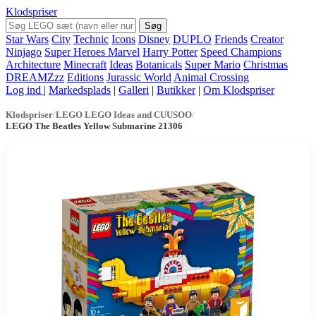
Klodspriser
Søg
Star Wars
City
Technic
Icons
Disney
DUPLO
Friends
Creator
Ninjago
Super Heroes Marvel
Harry Potter
Speed Champions
Architecture
Minecraft
Ideas
Botanicals
Super Mario
Christmas
DREAMZzz
Editions
Jurassic World
Animal Crossing
Log ind
|
Markedsplads
|
Galleri
|
Butikker
|
Om Klodspriser
Klodspriser
/
LEGO LEGO Ideas and CUUSOO
/
LEGO The Beatles Yellow Submarine 21306