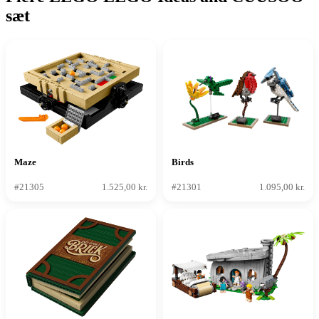
sæt
Maze
Birds
#21305
1.525,00 kr.
#21301
1.095,00 kr.