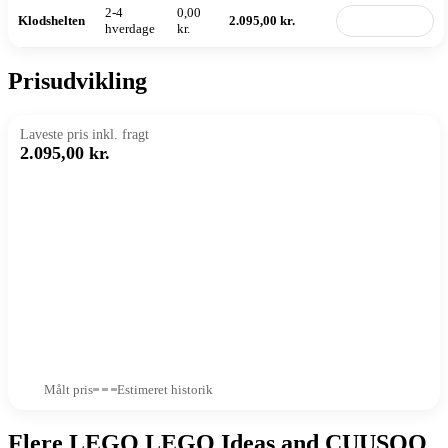
2-4
0,00
Klodshelten
2.095,00 kr.
Til butik
hverdage
kr.
Prisudvikling
Laveste pris inkl. fragt
2.095,00 kr.
Målt pris
Estimeret historik
Flere LEGO LEGO Ideas and CUUSOO