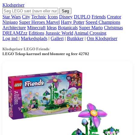
Klodspriser
Søg
Star Wars
City
Technic
Icons
Disney
DUPLO
Friends
Creator
Ninjago
Super Heroes Marvel
Harry Potter
Speed Champions
Architecture
Minecraft
Ideas
Botanicals
Super Mario
Christmas
DREAMZzz
Editions
Jurassic World
Animal Crossing
Log ind
|
Markedsplads
|
Galleri
|
Butikker
|
Om Klodspriser
Klodspriser
/
LEGO Friends
/
LEGO Tekop-karrusel med blomster og feer 42702