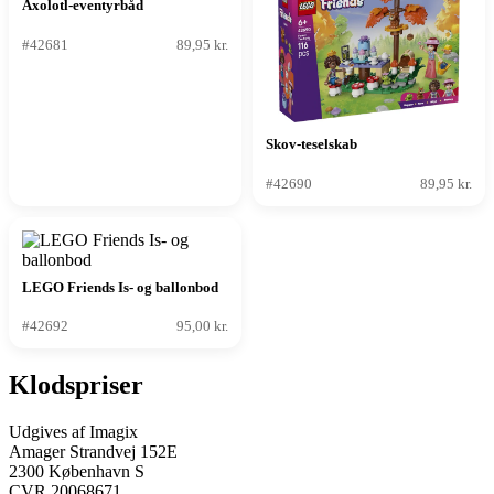
Axolotl-eventyrbåd
#42681
89,95 kr.
Skov-teselskab
#42690
89,95 kr.
LEGO Friends Is- og ballonbod
#42692
95,00 kr.
Klodspriser
Udgives af Imagix
Amager Strandvej 152E
2300 København S
CVR 20068671