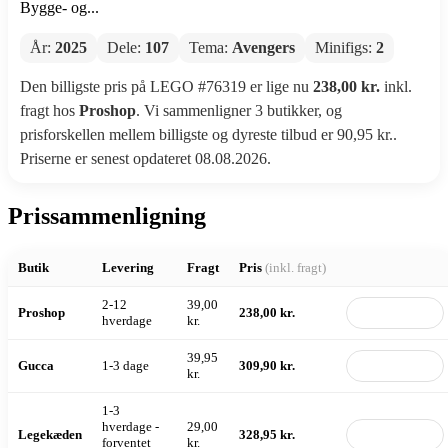
Bygge- og...
År:
2025
Dele:
107
Tema:
Avengers
Minifigs:
2
Den billigste pris på LEGO #76319 er lige nu
238,00 kr.
inkl.
fragt hos
Proshop
. Vi sammenligner 3 butikker, og
prisforskellen mellem billigste og dyreste tilbud er 90,95 kr..
Priserne er senest opdateret 08.08.2026.
Prissammenligning
Butik
Levering
Fragt
Pris
(inkl. fragt)
2-12
39,00
Proshop
238,00 kr.
Til butik
hverdage
kr.
39,95
Gucca
1-3 dage
309,90 kr.
Til butik
kr.
1-3
hverdage -
29,00
Legekæden
328,95 kr.
Til butik
forventet
kr.