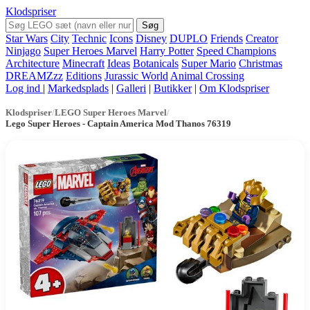
Klodspriser
Søg
Star Wars
City
Technic
Icons
Disney
DUPLO
Friends
Creator
Ninjago
Super Heroes Marvel
Harry Potter
Speed Champions
Architecture
Minecraft
Ideas
Botanicals
Super Mario
Christmas
DREAMZzz
Editions
Jurassic World
Animal Crossing
Log ind
|
Markedsplads
|
Galleri
|
Butikker
|
Om Klodspriser
Klodspriser
/
LEGO Super Heroes Marvel
/
Lego Super Heroes - Captain America Mod Thanos 76319