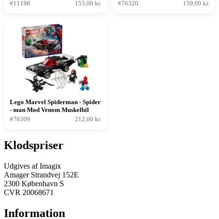
droner
#11198
155,00 kr.
#76320
159,00 kr.
Lego Marvel Spiderman - Spider
- man Mod Venom Muskelbil
#76309
212,00 kr.
Klodspriser
Udgives af Imagix
Amager Strandvej 152E
2300 København S
CVR 20068671
Information