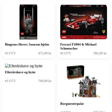
Ringenes Herre: Saurons hjelm
Ferrari F2004 & Michael
Schumacher
#11373
472,00 kr.
#11375
582,00 kr.
Efterårshave og hytte
#11372
700,00 kr.
Borgmesterpalæ