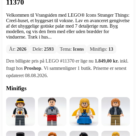
11370
Velkommen til Vrangsiden med LEGO® Icons Stranger Things:
Creel-huset, et byggesæt til voksne. Lav en avanceret gengivelse
af det uhyggelige gotiske palæ med 7 detaljerige rum. Byg
modellen, og vis den frem med eller uden brædder for
vinduerne. Træk i hus...
År:
2026
Dele:
2593
Tema:
Icons
Minifigs:
13
Den billigste pris på LEGO #11370 er lige nu
1.849,00 kr.
inkl.
fragt hos
Proshop
. Vi sammenligner 1 butik. Priserne er senest
opdateret 08.08.2026.
Minifigs