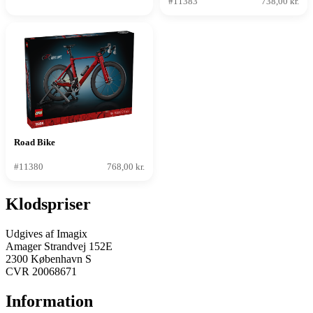
#11383
738,00 kr.
Road Bike
#11380
768,00 kr.
Klodspriser
Udgives af Imagix
Amager Strandvej 152E
2300 København S
CVR 20068671
Information