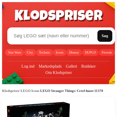
Klodspriser
Søg
Star Wars
City
Technic
Icons
Disney
DUPLO
Friends
Log ind
Markedsplads
Galleri
Butikker
Om Klodspriser
Klodspriser
/
LEGO Icons
/
LEGO Stranger Things: Creel-huset 11370