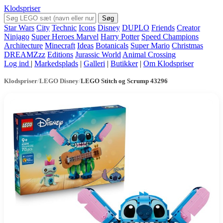
Klodspriser
Søg
Star Wars
City
Technic
Icons
Disney
DUPLO
Friends
Creator
Ninjago
Super Heroes Marvel
Harry Potter
Speed Champions
Architecture
Minecraft
Ideas
Botanicals
Super Mario
Christmas
DREAMZzz
Editions
Jurassic World
Animal Crossing
Log ind
|
Markedsplads
|
Galleri
|
Butikker
|
Om Klodspriser
Klodspriser
/
LEGO Disney
/
LEGO Stitch og Scrump 43296