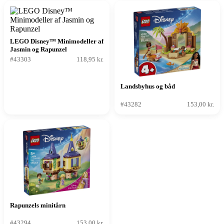
LEGO Disney™ Minimodeller af
Jasmin og Rapunzel
#43303
118,95 kr.
Landsbyhus og båd
#43282
153,00 kr.
Rapunzels minitårn
#43294
153,00 kr.