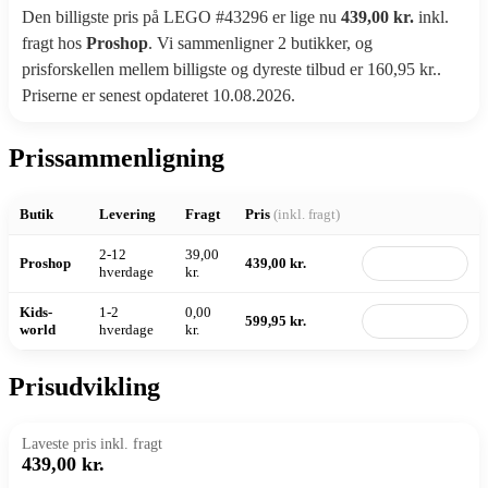
Den billigste pris på LEGO #43296 er lige nu
439,00 kr.
inkl.
fragt hos
Proshop
. Vi sammenligner 2 butikker, og
prisforskellen mellem billigste og dyreste tilbud er 160,95 kr..
Priserne er senest opdateret 10.08.2026.
Prissammenligning
Butik
Levering
Fragt
Pris
(inkl. fragt)
2-12
39,00
Proshop
439,00 kr.
Til butik
hverdage
kr.
Kids-
1-2
0,00
599,95 kr.
Til butik
world
hverdage
kr.
Prisudvikling
Laveste pris inkl. fragt
439,00 kr.