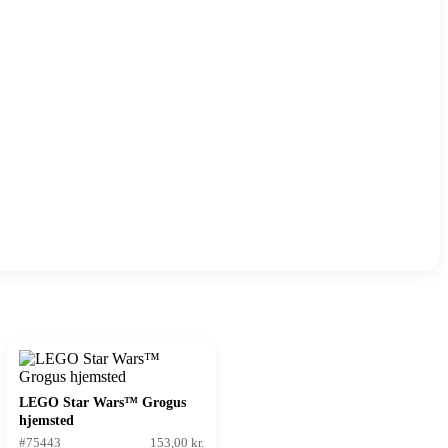
LEGO Star Wars™ Grogus
hjemsted
#75443
153,00 kr.