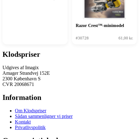
Razor Crest™-minimodel
#30728
61,00 kr.
Klodspriser
Udgives af Imagix
Amager Strandvej 152E
2300 København S
CVR 20068671
Information
Om Klodspriser
Sådan sammenligner vi priser
Kontakt
Privatlivspolitik