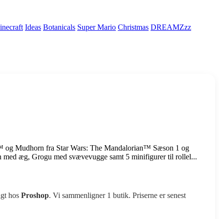
necraft
Ideas
Botanicals
Super Mario
Christmas
DREAMZzz
og Mudhorn fra Star Wars: The Mandalorian™ Sæson 1 og
n med æg, Grogu med svævevugge samt 5 minifigurer til rollel...
agt hos
Proshop
. Vi sammenligner 1 butik. Priserne er senest