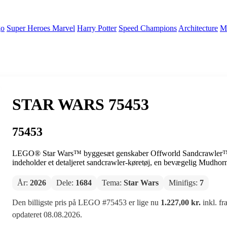
go
Super Heroes Marvel
Harry Potter
Speed Champions
Architecture
Mi
STAR WARS 75453
75453
LEGO® Star Wars™ byggesæt genskaber Offworld Sandcrawler™ 
indeholder et detaljeret sandcrawler-køretøj, en bevægelig Mudhor
År:
2026
Dele:
1684
Tema:
Star Wars
Minifigs:
7
Den billigste pris på LEGO #75453 er lige nu
1.227,00 kr.
inkl. fr
opdateret 08.08.2026.