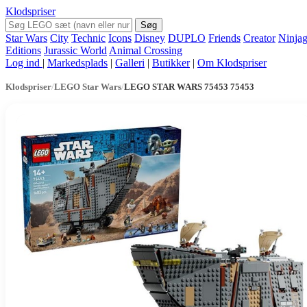
Klodspriser
Søg
Star Wars
City
Technic
Icons
Disney
DUPLO
Friends
Creator
Ninja
Editions
Jurassic World
Animal Crossing
Log ind
|
Markedsplads
|
Galleri
|
Butikker
|
Om Klodspriser
Klodspriser
/
LEGO Star Wars
/
LEGO STAR WARS 75453 75453