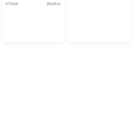
speederbike
#75436
98,00 kr.