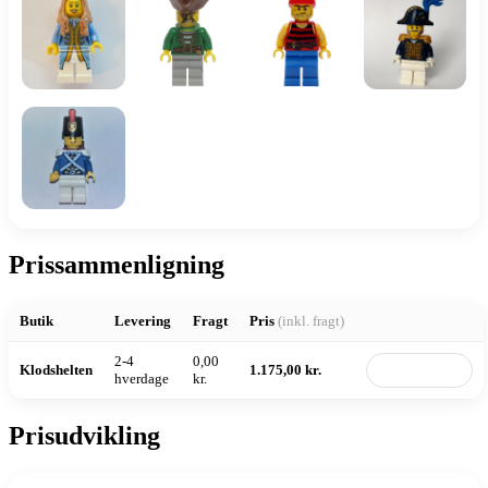
Prissammenligning
Butik
Levering
Fragt
Pris
(inkl. fragt)
2-4
0,00
Klodshelten
1.175,00 kr.
Til butik
hverdage
kr.
Prisudvikling