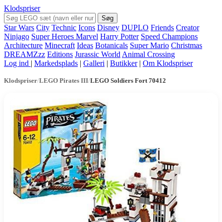
Klodspriser
Søg
Star Wars
City
Technic
Icons
Disney
DUPLO
Friends
Creator
Ninjago
Super Heroes Marvel
Harry Potter
Speed Champions
Architecture
Minecraft
Ideas
Botanicals
Super Mario
Christmas
DREAMZzz
Editions
Jurassic World
Animal Crossing
Log ind
|
Markedsplads
|
Galleri
|
Butikker
|
Om Klodspriser
Klodspriser
/
LEGO Pirates III
/
LEGO Soldiers Fort 70412