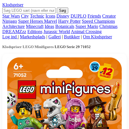
Klodspriser
Søg
Star Wars
City
Technic
Icons
Disney
DUPLO
Friends
Creator
Ninjago
Super Heroes Marvel
Harry Potter
Speed Champions
Architecture
Minecraft
Ideas
Botanicals
Super Mario
Christmas
DREAMZzz
Editions
Jurassic World
Animal Crossing
Log ind
|
Markedsplads
|
Galleri
|
Butikker
|
Om Klodspriser
Klodspriser
/
LEGO Minifigures
/
LEGO Serie 29 71052