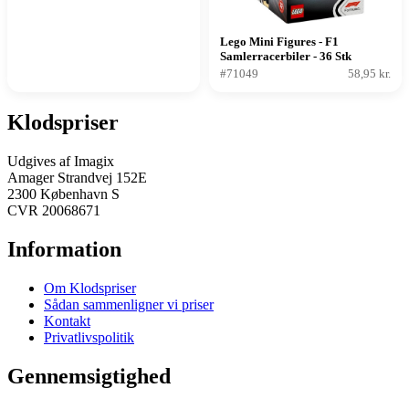
Lego Mini Figures - F1
Samlerracerbiler - 36 Stk
#71049
58,95 kr.
Klodspriser
Udgives af Imagix
Amager Strandvej 152E
2300 København S
CVR 20068671
Information
Om Klodspriser
Sådan sammenligner vi priser
Kontakt
Privatlivspolitik
Gennemsigtighed