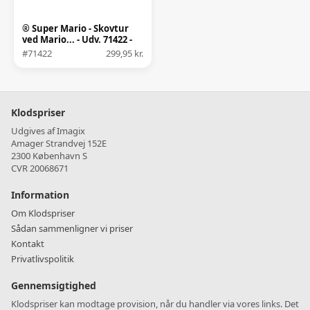
® Super Mario - Skovtur
ved Mario... - Udv. 71422 -
259 Dele
#71422
299,95 kr.
Klodspriser
Udgives af Imagix
Amager Strandvej 152E
2300 København S
CVR 20068671
Information
Om Klodspriser
Sådan sammenligner vi priser
Kontakt
Privatlivspolitik
Gennemsigtighed
Klodspriser kan modtage provision, når du handler via vores links. Det