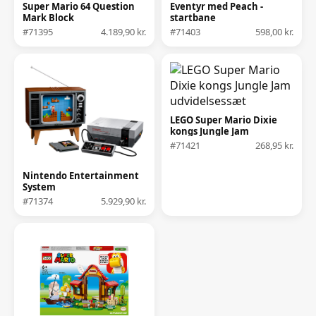
Super Mario 64 Question
Eventyr med Peach -
Mark Block
startbane
#71395
4.189,90 kr.
#71403
598,00 kr.
LEGO Super Mario Dixie
kongs Jungle Jam
udvidelsessæt
#71421
268,95 kr.
Nintendo Entertainment
System
#71374
5.929,90 kr.