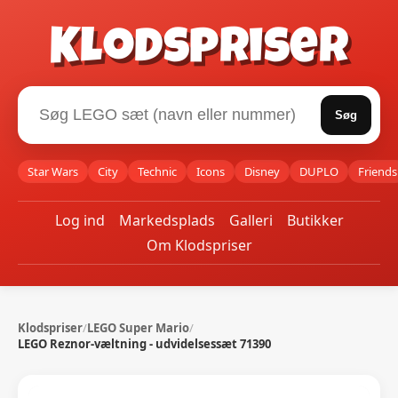
Klodspriser
Søg
Star Wars
City
Technic
Icons
Disney
DUPLO
Friends
Log ind
Markedsplads
Galleri
Butikker
Om Klodspriser
Klodspriser
/
LEGO Super Mario
/
LEGO Reznor-væltning - udvidelsessæt 71390