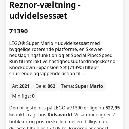
Reznor-væltning -
udvidelsessæt
71390
LEGO® Super Mario™ udvidelsessæt med
byggelige roterende platforme, en Skewer-
nedslagningsfunktion og et Special Pipe: Speed
Run til interaktive hastighedsudfordringer.Reznor
Knockdown Expansion Set (71390) tilføjer
snurrende og vippende action til...
År:
2021
Dele:
862
Tema:
Super Mario
Minifigs:
0
Den billigste pris på LEGO #71390 er lige nu
527,95
kr.
inkl. fragt hos
Kids-world
. Vi sammenligner 2
butikker, og prisforskellen mellem billigste og
dyreste tilbud er 120,05 kr.. Priserne er senest