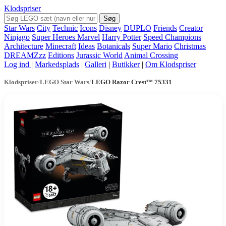
Klodspriser
Søg
Star Wars
City
Technic
Icons
Disney
DUPLO
Friends
Creator
Ninjago
Super Heroes Marvel
Harry Potter
Speed Champions
Architecture
Minecraft
Ideas
Botanicals
Super Mario
Christmas
DREAMZzz
Editions
Jurassic World
Animal Crossing
Log ind
|
Markedsplads
|
Galleri
|
Butikker
|
Om Klodspriser
Klodspriser
/
LEGO Star Wars
/
LEGO Razor Crest™ 75331