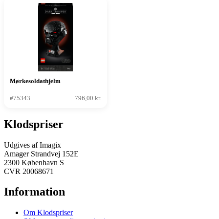
Mørkesoldathjelm
#75343
796,00 kr.
Klodspriser
Udgives af Imagix
Amager Strandvej 152E
2300 København S
CVR 20068671
Information
Om Klodspriser