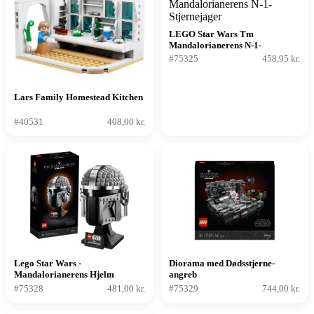
LEGO Star Wars Tm
Mandalorianerens N-1-
Stjernejager
#75325
458,95 kr.
Lars Family Homestead Kitchen
#40531
408,00 kr.
Lego Star Wars -
Diorama med Dødsstjerne-
Mandalorianerens Hjelm
angreb
#75328
481,00 kr.
#75329
744,00 kr.