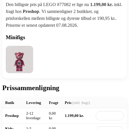
Den billigste pris på LEGO #77082 er lige nu
1.199,00 kr.
inkl.
fragt hos
Proshop
. Vi sammenligner 2 butikker, og
prisforskellen mellem billigste og dyreste tilbud er 190,95 kr..
Priserne er senest opdateret 07.08.2026.
Minifigs
Prissammenligning
Butik
Levering
Fragt
Pris
(inkl. fragt)
2-12
0,00
Proshop
1.199,00 kr.
Til butik
hverdage
kr.
Kids-
1-2
0,00