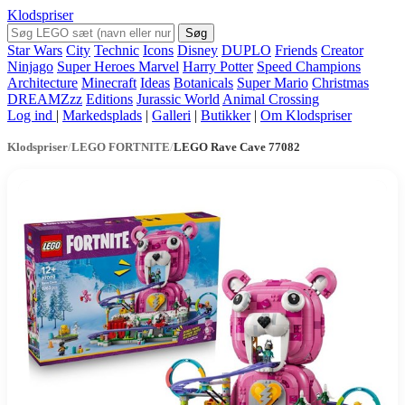
Klodspriser
Søg
Star Wars
City
Technic
Icons
Disney
DUPLO
Friends
Creator
Ninjago
Super Heroes Marvel
Harry Potter
Speed Champions
Architecture
Minecraft
Ideas
Botanicals
Super Mario
Christmas
DREAMZzz
Editions
Jurassic World
Animal Crossing
Log ind
|
Markedsplads
|
Galleri
|
Butikker
|
Om Klodspriser
Klodspriser
/
LEGO FORTNITE
/
LEGO Rave Cave 77082