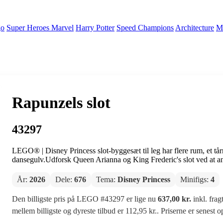
go
Super Heroes Marvel
Harry Potter
Speed Champions
Architecture
Mi
Rapunzels slot
43297
LEGO® | Disney Princess slot-byggesæt til leg har flere rum, et tårn
dansegulv.Udforsk Queen Arianna og King Frederic's slot ved at an
År:
2026
Dele:
676
Tema:
Disney Princess
Minifigs:
4
Den billigste pris på LEGO #43297 er lige nu
637,00 kr.
inkl. frag
mellem billigste og dyreste tilbud er 112,95 kr.. Priserne er senest 