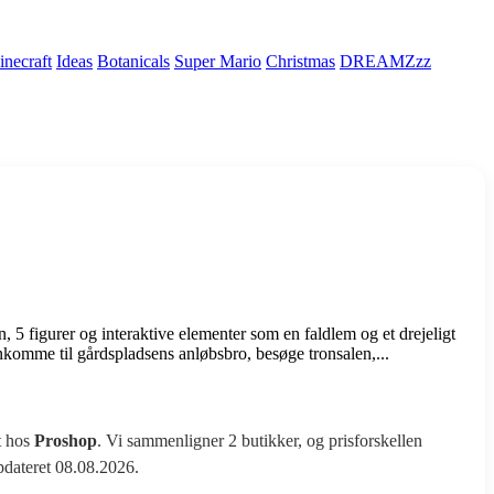
necraft
Ideas
Botanicals
Super Mario
Christmas
DREAMZzz
, 5 figurer og interaktive elementer som en faldlem og et drejeligt
komme til gårdspladsens anløbsbro, besøge tronsalen,...
t hos
Proshop
. Vi sammenligner 2 butikker, og prisforskellen
opdateret 08.08.2026.