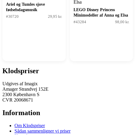
Ariel og Tumles sjove
fødselsdagsmusik
LEGO Disney Princess
Minimodeller af Anna og Elsa
#30720
29,95 kr.
#43284
98,00 kr.
Klodspriser
Udgives af Imagix
Amager Strandvej 152E
2300 København S
CVR 20068671
Information
Om Klodspriser
Sådan sammenligner vi priser