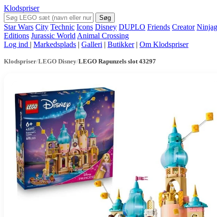
Klodspriser
Søg
Star Wars
City
Technic
Icons
Disney
DUPLO
Friends
Creator
Ninja
Editions
Jurassic World
Animal Crossing
Log ind
|
Markedsplads
|
Galleri
|
Butikker
|
Om Klodspriser
Klodspriser
/
LEGO Disney
/
LEGO Rapunzels slot 43297