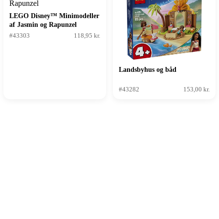
LEGO Disney™ Minimodeller
af Jasmin og Rapunzel
#43303
118,95 kr.
Landsbyhus og båd
#43282
153,00 kr.