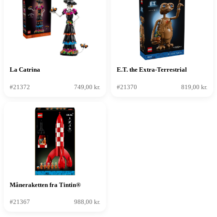
La Catrina
E.T. the Extra-Terrestrial
#21372
749,00 kr.
#21370
819,00 kr.
Måneraketten fra Tintin®
#21367
988,00 kr.