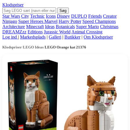
Klodspriser
Søg
Star Wars
City
Technic
Icons
Disney
DUPLO
Friends
Creator
Ninjago
Super Heroes Marvel
Harry Potter
Speed Champions
Architecture
Minecraft
Ideas
Botanicals
Super Mario
Christmas
DREAMZzz
Editions
Jurassic World
Animal Crossing
Log ind
|
Markedsplads
|
Galleri
|
Butikker
|
Om Klodspriser
Klodspriser
/
LEGO Ideas
/
LEGO Orange kat 21376