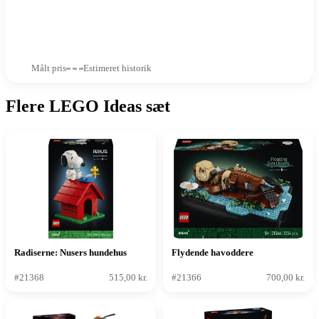
Målt pris
Estimeret historik
Flere LEGO Ideas sæt
Radiserne: Nusers hundehus
Flydende havoddere
#21368
515,00 kr.
#21366
700,00 kr.