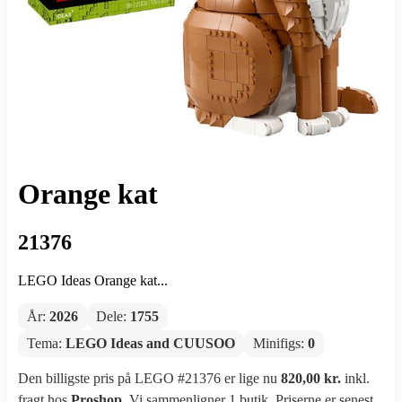
Orange kat
21376
LEGO Ideas Orange kat...
År:
2026
Dele:
1755
Tema:
LEGO Ideas and CUUSOO
Minifigs:
0
Den billigste pris på LEGO #21376 er lige nu
820,00 kr.
inkl.
fragt hos
Proshop
. Vi sammenligner 1 butik. Priserne er senest