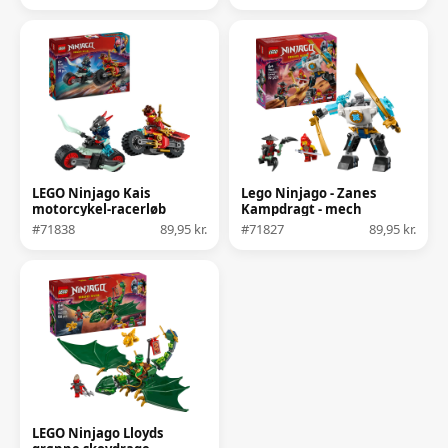
LEGO Ninjago Kais
Lego Ninjago - Zanes
motorcykel-racerløb
Kampdragt - mech
#71838
89,95 kr.
#71827
89,95 kr.
LEGO Ninjago Lloyds