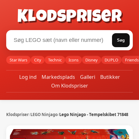
Klodspriser
Søg
Star Wars
City
Technic
Icons
Disney
DUPLO
Friends
Log ind
Markedsplads
Galleri
Butikker
Om Klodspriser
Klodspriser
/
LEGO Ninjago
/
Lego Ninjago - Tempelskibet 71848