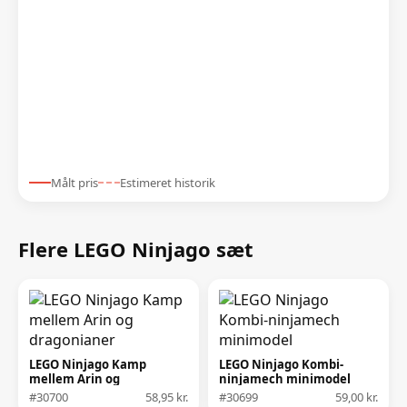
Målt pris
Estimeret historik
Flere LEGO Ninjago sæt
LEGO Ninjago Kamp
LEGO Ninjago Kombi-
mellem Arin og
ninjamech minimodel
dragonianer
#30700
58,95 kr.
#30699
59,00 kr.