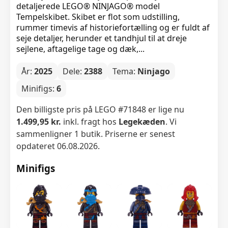
detaljerede LEGO® NINJAGO® model
Tempelskibet. Skibet er flot som udstilling,
rummer timevis af historiefortælling og er fuldt af
seje detaljer, herunder et tandhjul til at dreje
sejlene, aftagelige tage og dæk,...
År:
2025
Dele:
2388
Tema:
Ninjago
Minifigs:
6
Den billigste pris på LEGO #71848 er lige nu
1.499,95 kr.
inkl. fragt hos
Legekæden
. Vi
sammenligner 1 butik. Priserne er senest
opdateret 06.08.2026.
Minifigs