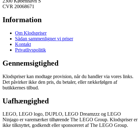
2300 København S
CVR 20068671
Information
Om Klodspriser
Sådan sammenligner vi priser
Kontakt
Privatlivspolitik
Gennemsigtighed
Klodspriser kan modtage provision, når du handler via vores links.
Det påvirker ikke den pris, du betaler, eller rækkefølgen af
butikkernes tilbud.
Uafhængighed
LEGO, LEGO logo, DUPLO, LEGO Dreamzzz og LEGO
Ninjago er varemærker tilhørende The LEGO Group. Klodspriser er
ikke tilknyttet, godkendt eller sponsoreret af The LEGO Group.