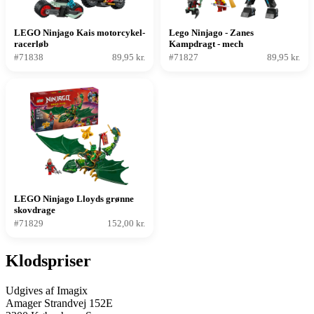
LEGO Ninjago Kais motorcykel-
Lego Ninjago - Zanes
racerløb
Kampdragt - mech
#71838
89,95 kr.
#71827
89,95 kr.
LEGO Ninjago Lloyds grønne
skovdrage
#71829
152,00 kr.
Klodspriser
Udgives af Imagix
Amager Strandvej 152E