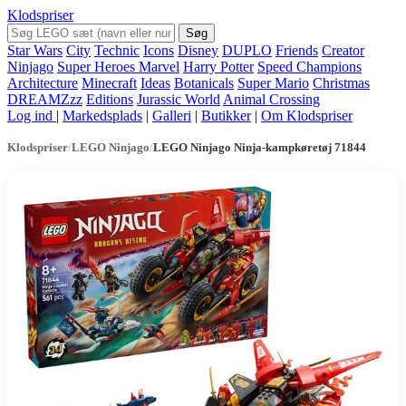
Klodspriser
Søg
Star Wars
City
Technic
Icons
Disney
DUPLO
Friends
Creator
Ninjago
Super Heroes Marvel
Harry Potter
Speed Champions
Architecture
Minecraft
Ideas
Botanicals
Super Mario
Christmas
DREAMZzz
Editions
Jurassic World
Animal Crossing
Log ind
|
Markedsplads
|
Galleri
|
Butikker
|
Om Klodspriser
Klodspriser
/
LEGO Ninjago
/
LEGO Ninjago Ninja-kampkøretøj 71844