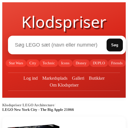
Klodspriser
Søg
Star Wars
City
Technic
Icons
Disney
DUPLO
Friends
Log ind
Markedsplads
Galleri
Butikker
Om Klodspriser
Klodspriser
/
LEGO Architecture
/
LEGO New York City - The Big Apple 21066